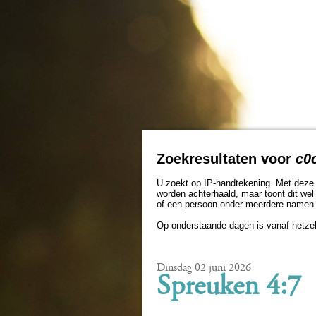
Zoekresultaten voor
c0
U zoekt op IP-handtekening. Met deze 
worden achterhaald, maar toont dit wel 
of een persoon onder meerdere namen 
Op onderstaande dagen is vanaf hetzel
Dinsdag 02 juni 2026
Spreuken 4:7