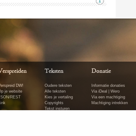
1
Verspreiden
Teksten
Donatie
erspreid DW!
Oudere teksten
Informatie donaties
p je website
Alle teksten
Via iDeal | Wero
JSON/REST
Kies je vertaling
Via een machtiging
ink
Copyrights
Machtiging intrekken
Tekst insturen