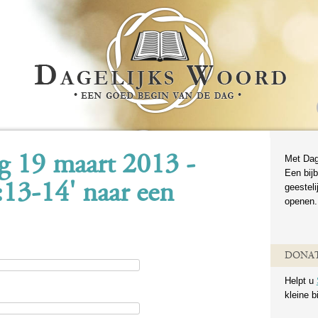
ag 19 maart 2013 -
Met Dag
Een bijb
:13-14' naar een
geestel
openen.
DONAT
Helpt u
kleine b