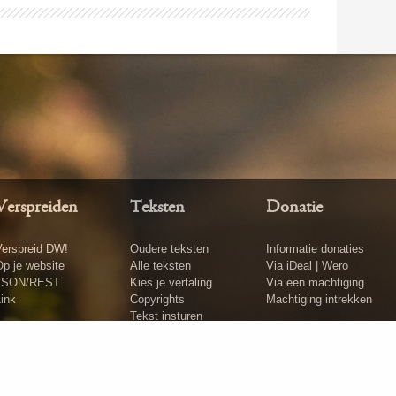
Verspreiden
Teksten
Donatie
erspreid DW!
Oudere teksten
Informatie donaties
p je website
Alle teksten
Via iDeal | Wero
JSON/REST
Kies je vertaling
Via een machtiging
ink
Copyrights
Machtiging intrekken
Tekst insturen