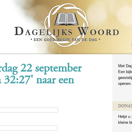
rdag 22 september
Met Dag
Een bijb
 32:27' naar een
geestel
openen.
DONAT
Helpt u
kleine b