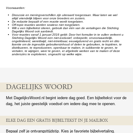
Voorwaarden:
Discussie en meningsverschillen zijn uiteraard toegestaan. Maar laten we wel
altijd vriendelijk blijven voor onze broeders en zusters.
De redactie bepaalt of een reactie wordt toegelaten.
Off-topic reacties worden sowieso niet toegelaten.
Wilt u een bijbeltekst citeren, gebruik dan één van de vertalingen die Stichting
Dagelijks Woord ook aanbiedt.
Voor reacties vanaf 1 januari 2016 geldt: Door het formulier in te vullen verleent u
Stichting Dagelijks Woord een niet-exclusief, onbeperkt, onvoorwaardelijk,
ongelimiteerd, wereldwijd, niet-intrekbaar, eeuwigdurend en gratis recht en dito
licentie om de ingevulde gebruikersinhoud of delen te gebruiken, te kopiëren, te
distribueren, te reproduceren, openbaar te maken, in sublicentie te geven, te
vertalen, te wijzigen, weer te geven, er afgeleide werken van te maken of deze
anderszins te exploiteren, ongeacht op welke wijze.
DAGELIJKS WOORD
Met DagelijksWoord.nl begint iedere dag goed. Een bijbeltekst voor de
dag, het juiste geestelijk voedsel om iedere dag mee te openen.
ELKE DAG EEN GRATIS BIJBELTEKST IN JE MAILBOX
Bepaal zelf je ontvangsttijdstip. Kies je favoriete bijbelvertaling.