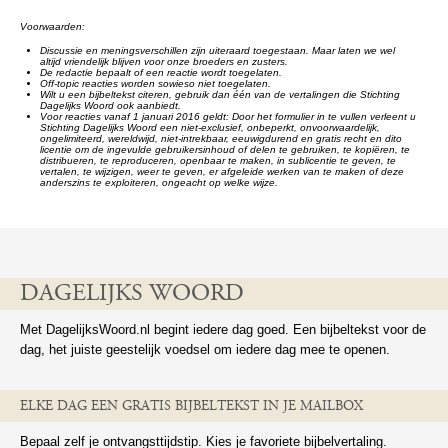
Voorwaarden:
Discussie en meningsverschillen zijn uiteraard toegestaan. Maar laten we wel
altijd vriendelijk blijven voor onze broeders en zusters.
De redactie bepaalt of een reactie wordt toegelaten.
Off-topic reacties worden sowieso niet toegelaten.
Wilt u een bijbeltekst citeren, gebruik dan één van de vertalingen die Stichting
Dagelijks Woord ook aanbiedt.
Voor reacties vanaf 1 januari 2016 geldt: Door het formulier in te vullen verleent u
Stichting Dagelijks Woord een niet-exclusief, onbeperkt, onvoorwaardelijk,
ongelimiteerd, wereldwijd, niet-intrekbaar, eeuwigdurend en gratis recht en dito
licentie om de ingevulde gebruikersinhoud of delen te gebruiken, te kopiëren, te
distribueren, te reproduceren, openbaar te maken, in sublicentie te geven, te
vertalen, te wijzigen, weer te geven, er afgeleide werken van te maken of deze
anderszins te exploiteren, ongeacht op welke wijze.
DAGELIJKS WOORD
Met DagelijksWoord.nl begint iedere dag goed. Een bijbeltekst voor de
dag, het juiste geestelijk voedsel om iedere dag mee te openen.
ELKE DAG EEN GRATIS BIJBELTEKST IN JE MAILBOX
Bepaal zelf je ontvangsttijdstip. Kies je favoriete bijbelvertaling.