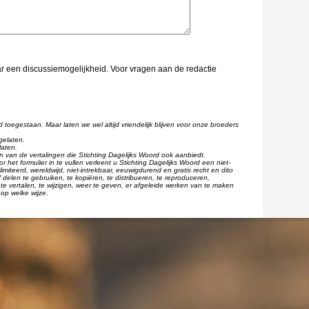
aar een discussiemogelijkheid. Voor vragen aan de redactie
d toegestaan. Maar laten we wel altijd vriendelijk blijven voor onze broeders
gelaten.
laten.
één van de vertalingen die Stichting Dagelijks Woord ook aanbiedt.
r het formulier in te vullen verleent u Stichting Dagelijks Woord een niet-
imiteerd, wereldwijd, niet-intrekbaar, eeuwigdurend en gratis recht en dito
 delen te gebruiken, te kopiëren, te distribueren, te reproduceren,
te vertalen, te wijzigen, weer te geven, er afgeleide werken van te maken
op welke wijze.