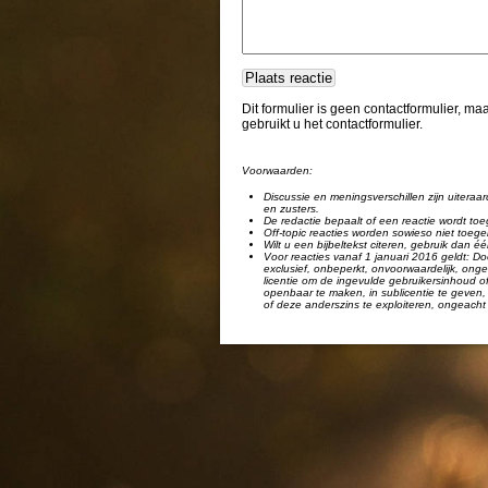
Dit formulier is geen contactformulier, m
gebruikt u het contactformulier.
Voorwaarden:
Discussie en meningsverschillen zijn uiteraar
en zusters.
De redactie bepaalt of een reactie wordt toe
Off-topic reacties worden sowieso niet toege
Wilt u een bijbeltekst citeren, gebruik dan 
Voor reacties vanaf 1 januari 2016 geldt: Doo
exclusief, onbeperkt, onvoorwaardelijk, ongel
licentie om de ingevulde gebruikersinhoud of
openbaar te maken, in sublicentie te geven, 
of deze anderszins te exploiteren, ongeacht 