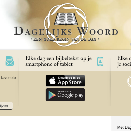
Elke dag een bijbeltekst op je
Elke d
smartphone of tablet
je soc
 favoriete
ijven
Met Dag