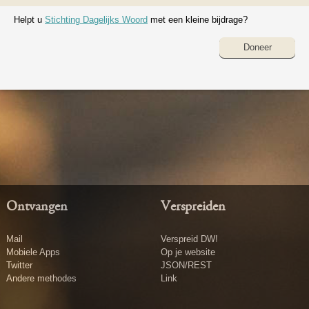
Helpt u
Stichting Dagelijks Woord
met een kleine bijdrage?
Doneer
Ontvangen
Verspreiden
Mail
Verspreid DW!
Mobiele Apps
Op je website
Twitter
JSON/REST
Andere methodes
Link