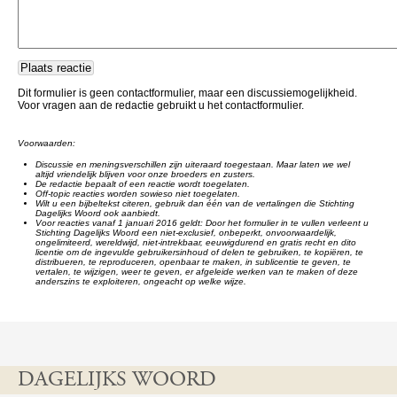
Dit formulier is geen contactformulier, maar een discussiemogelijkheid.
Voor vragen aan de redactie gebruikt u het contactformulier.
Voorwaarden:
Discussie en meningsverschillen zijn uiteraard toegestaan. Maar laten we wel
altijd vriendelijk blijven voor onze broeders en zusters.
De redactie bepaalt of een reactie wordt toegelaten.
Off-topic reacties worden sowieso niet toegelaten.
Wilt u een bijbeltekst citeren, gebruik dan één van de vertalingen die Stichting
Dagelijks Woord ook aanbiedt.
Voor reacties vanaf 1 januari 2016 geldt: Door het formulier in te vullen verleent u
Stichting Dagelijks Woord een niet-exclusief, onbeperkt, onvoorwaardelijk,
ongelimiteerd, wereldwijd, niet-intrekbaar, eeuwigdurend en gratis recht en dito
licentie om de ingevulde gebruikersinhoud of delen te gebruiken, te kopiëren, te
distribueren, te reproduceren, openbaar te maken, in sublicentie te geven, te
vertalen, te wijzigen, weer te geven, er afgeleide werken van te maken of deze
anderszins te exploiteren, ongeacht op welke wijze.
DAGELIJKS WOORD