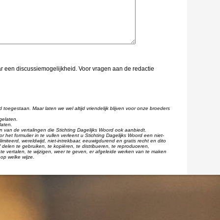
aar een discussiemogelijkheid. Voor vragen aan de redactie
d toegestaan. Maar laten we wel altijd vriendelijk blijven voor onze broeders
gelaten.
laten.
één van de vertalingen die Stichting Dagelijks Woord ook aanbiedt.
r het formulier in te vullen verleent u Stichting Dagelijks Woord een niet-
imiteerd, wereldwijd, niet-intrekbaar, eeuwigdurend en gratis recht en dito
 delen te gebruiken, te kopiëren, te distribueren, te reproduceren,
te vertalen, te wijzigen, weer te geven, er afgeleide werken van te maken
op welke wijze.