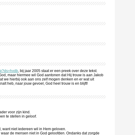
php?ds=hvdb
, bij jaar 2005 staat er een preek over deze tekst.
God, maar hiermee wil God aantonen dat Hij trouw is aan Jakob
at we hierbij ook aan ons zelf mogen denken en er wat uit
nalt heb, naar jouw gevoel, God heel trouw is en blijft!
ader voor zijn kind.
pen te stellen in geloof.
, want niet iedereen wil in Hem geloven.
waar de mensen niet in God geloofden. Ondanks dat zorgde