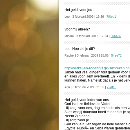
Het geldt voor jou.
Leo | 3 februari 2009 | 16:36 |
7f0eb1
Voor mij alleen?
Mirjam | 3 februari 2009 | 17:34 |
906426
Leo, Hoe zie je dit?
Rachel | 3 februari 2009 | 18:06 |
54ee72
http://berkel-en-rodenrijs.gkv.nl/preken.
Jakob had veel dingen fout gedaan voor 
en alles voor Hem overheeft. En ik denk d
kunnen halen. Namelijk dat als je het verk
Arja | 3 februari 2009 | 21:52 |
72afc9
Het geldt voor ieder van ons.
God is onze liefdevolle Vader.
Hij zorgt voor ons, dag en nacht als een v
Alles wat jij daarvoor hoeft te doen is je o
Neem Zijn hand.
Hij zorgt voor je.
God kan je ruilen tegen de hele mensheid
Egypte, NubiÃ« en Seba waren gebieden 