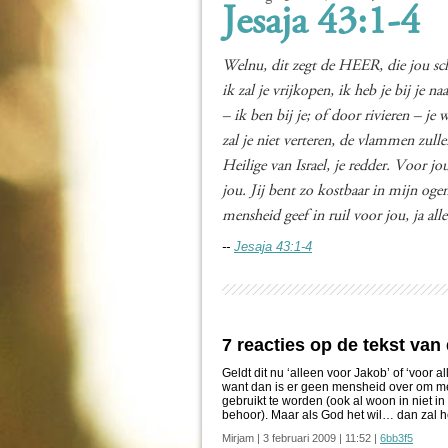
Jesaja 43:1-4
Welnu, dit zegt de HEER, die jou sch
ik zal je vrijkopen, ik heb je bij je 
– ik ben bij je; of door rivieren – j
zal je niet verteren, de vlammen zull
Heilige van Israel, je redder. Voor jo
jou. Jij bent zo kostbaar in mijn oge
mensheid geef in ruil voor jou, ja al
--
Jesaja 43:1-4
7 reacties op de tekst van
Geldt dit nu ‘alleen voor Jakob’ of ‘voor al
want dan is er geen mensheid over om mee 
gebruikt te worden (ook al woon in niet i
behoor). Maar als God het wil… dan zal het 
Mirjam | 3 februari 2009 | 11:52 |
6bb3f5