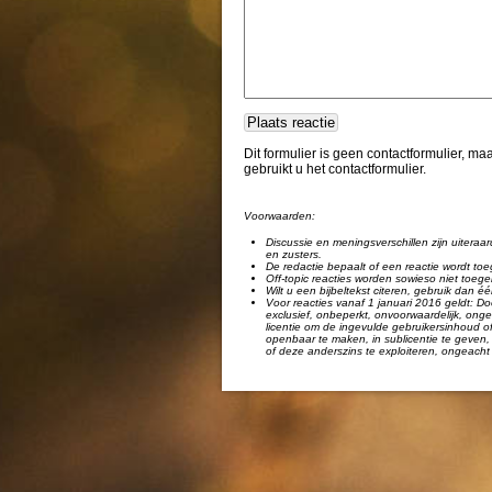
Dit formulier is geen contactformulier, m
gebruikt u het contactformulier.
Voorwaarden:
Discussie en meningsverschillen zijn uiteraar
en zusters.
De redactie bepaalt of een reactie wordt toe
Off-topic reacties worden sowieso niet toege
Wilt u een bijbeltekst citeren, gebruik dan 
Voor reacties vanaf 1 januari 2016 geldt: Doo
exclusief, onbeperkt, onvoorwaardelijk, ongel
licentie om de ingevulde gebruikersinhoud of
openbaar te maken, in sublicentie te geven, 
of deze anderszins te exploiteren, ongeacht 