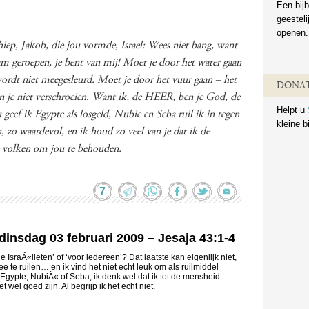
Een bijb
geestel
openen.
iep, Jakob, die jou vormde, Israel: Wees niet bang, want
naam geroepen, je bent van mij! Moet je door het water gaan
e wordt niet meegesleurd. Moet je door het vuur gaan – het
DONAT
en je niet verschroeien. Want ik, de HEER, ben je God, de
Helpt u
u geef ik Egypte als losgeld, Nubie en Seba ruil ik in tegen
kleine b
n, zo waardevol, en ik houd zo veel van je dat ik de
le volken om jou te behouden.
7
 dinsdag 03 februari 2009 – Jesaja 43:1-4
le IsraÃ«lieten’ of ‘voor iedereen’? Dat laatste kan eigenlijk niet,
te ruilen… en ik vind het niet echt leuk om als ruilmiddel
n Egypte, NubiÃ« of Seba, ik denk wel dat ik tot de mensheid
wel goed zijn. Al begrijp ik het echt niet.