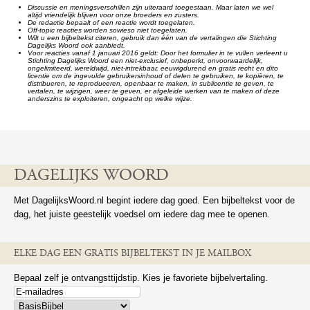
Discussie en meningsverschillen zijn uiteraard toegestaan. Maar laten we wel
altijd vriendelijk blijven voor onze broeders en zusters.
De redactie bepaalt of een reactie wordt toegelaten.
Off-topic reacties worden sowieso niet toegelaten.
Wilt u een bijbeltekst citeren, gebruik dan één van de vertalingen die Stichting
Dagelijks Woord ook aanbiedt.
Voor reacties vanaf 1 januari 2016 geldt: Door het formulier in te vullen verleent u
Stichting Dagelijks Woord een niet-exclusief, onbeperkt, onvoorwaardelijk,
ongelimiteerd, wereldwijd, niet-intrekbaar, eeuwigdurend en gratis recht en dito
licentie om de ingevulde gebruikersinhoud of delen te gebruiken, te kopiëren, te
distribueren, te reproduceren, openbaar te maken, in sublicentie te geven, te
vertalen, te wijzigen, weer te geven, er afgeleide werken van te maken of deze
anderszins te exploiteren, ongeacht op welke wijze.
DAGELIJKS WOORD
Met DagelijksWoord.nl begint iedere dag goed. Een bijbeltekst voor de
dag, het juiste geestelijk voedsel om iedere dag mee te openen.
ELKE DAG EEN GRATIS BIJBELTEKST IN JE MAILBOX
Bepaal zelf je ontvangsttijdstip. Kies je favoriete bijbelvertaling.