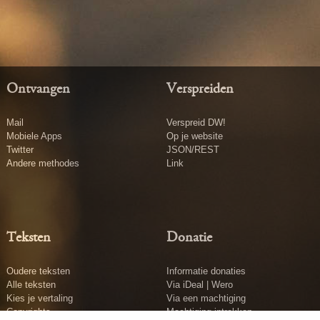
Ontvangen
Verspreiden
Mail
Verspreid DW!
Mobiele Apps
Op je website
Twitter
JSON/REST
Andere methodes
Link
Teksten
Donatie
Oudere teksten
Informatie donaties
Alle teksten
Via iDeal | Wero
Kies je vertaling
Via een machtiging
Copyrights
Machtiging intrekken