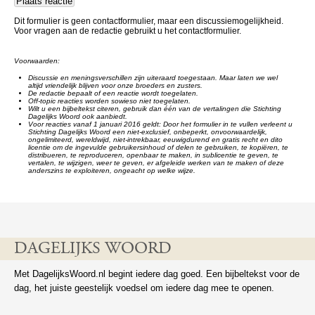
Dit formulier is geen contactformulier, maar een discussiemogelijkheid.
Voor vragen aan de redactie gebruikt u het contactformulier.
Voorwaarden:
Discussie en meningsverschillen zijn uiteraard toegestaan. Maar laten we wel
altijd vriendelijk blijven voor onze broeders en zusters.
De redactie bepaalt of een reactie wordt toegelaten.
Off-topic reacties worden sowieso niet toegelaten.
Wilt u een bijbeltekst citeren, gebruik dan één van de vertalingen die Stichting
Dagelijks Woord ook aanbiedt.
Voor reacties vanaf 1 januari 2016 geldt: Door het formulier in te vullen verleent u
Stichting Dagelijks Woord een niet-exclusief, onbeperkt, onvoorwaardelijk,
ongelimiteerd, wereldwijd, niet-intrekbaar, eeuwigdurend en gratis recht en dito
licentie om de ingevulde gebruikersinhoud of delen te gebruiken, te kopiëren, te
distribueren, te reproduceren, openbaar te maken, in sublicentie te geven, te
vertalen, te wijzigen, weer te geven, er afgeleide werken van te maken of deze
anderszins te exploiteren, ongeacht op welke wijze.
DAGELIJKS WOORD
Met DagelijksWoord.nl begint iedere dag goed. Een bijbeltekst voor de
dag, het juiste geestelijk voedsel om iedere dag mee te openen.