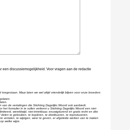
aar een discussiemogelijkheid. Voor vragen aan de redactie
d toegestaan. Maar laten we wel altijd vriendelijk blijven voor onze broeders
gelaten.
laten.
één van de vertalingen die Stichting Dagelijks Woord ook aanbiedt.
r het formulier in te vullen verleent u Stichting Dagelijks Woord een niet-
imiteerd, wereldwijd, niet-intrekbaar, eeuwigdurend en gratis recht en dito
 delen te gebruiken, te kopiëren, te distribueren, te reproduceren,
te vertalen, te wijzigen, weer te geven, er afgeleide werken van te maken
op welke wijze.