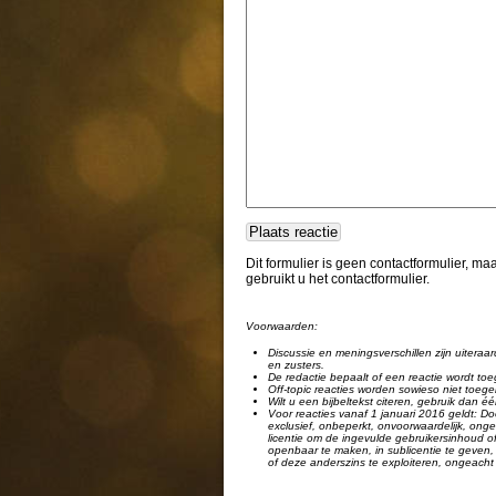
Dit formulier is geen contactformulier, m
gebruikt u het contactformulier.
Voorwaarden:
Discussie en meningsverschillen zijn uiteraar
en zusters.
De redactie bepaalt of een reactie wordt toe
Off-topic reacties worden sowieso niet toege
Wilt u een bijbeltekst citeren, gebruik dan 
Voor reacties vanaf 1 januari 2016 geldt: Doo
exclusief, onbeperkt, onvoorwaardelijk, ongel
licentie om de ingevulde gebruikersinhoud of
openbaar te maken, in sublicentie te geven, 
of deze anderszins te exploiteren, ongeacht 