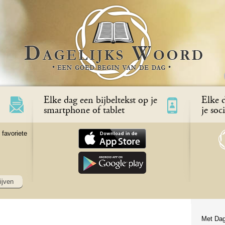
Elke dag een bijbeltekst op je
Elke d
smartphone of tablet
je soc
 favoriete
ijven
Met Dag