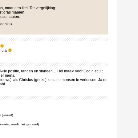
, maar een titel. Ter vergelijking:
et gras maaien.
gras maaien.
denk ik.
eluja
0
iÃ«le positie, rangen en standen… Het maakt voor God niet uit
der mens.
eeuws), als Christus (grieks), om alle mensen te verlossen. Ja en
ah!
(vereist)
(vereist, wordt niet getoond)