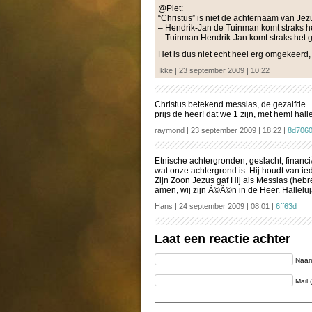
@Piet:
“Christus” is niet de achternaam van Jezus
– Hendrik-Jan de Tuinman komt straks h
– Tuinman Hendrik-Jan komt straks het 
Het is dus niet echt heel erg omgekeerd, 
Ikke | 23 september 2009 | 10:22
Christus betekend messias, de gezalfde..
prijs de heer! dat we 1 zijn, met hem! hall
raymond | 23 september 2009 | 18:22 |
8d706
Etnische achtergronden, geslacht, financ
wat onze achtergrond is. Hij houdt van ie
Zijn Zoon Jezus gaf Hij als Messias (hebr
amen, wij zijn Ã©Ã©n in de Heer. Halleluj
Hans | 24 september 2009 | 08:01 |
6ff63d
Laat een reactie achter
Naam 
Mail 