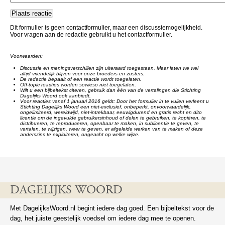
Dit formulier is geen contactformulier, maar een discussiemogelijkheid.
Voor vragen aan de redactie gebruikt u het contactformulier.
Voorwaarden:
Discussie en meningsverschillen zijn uiteraard toegestaan. Maar laten we wel
altijd vriendelijk blijven voor onze broeders en zusters.
De redactie bepaalt of een reactie wordt toegelaten.
Off-topic reacties worden sowieso niet toegelaten.
Wilt u een bijbeltekst citeren, gebruik dan één van de vertalingen die Stichting
Dagelijks Woord ook aanbiedt.
Voor reacties vanaf 1 januari 2016 geldt: Door het formulier in te vullen verleent u
Stichting Dagelijks Woord een niet-exclusief, onbeperkt, onvoorwaardelijk,
ongelimiteerd, wereldwijd, niet-intrekbaar, eeuwigdurend en gratis recht en dito
licentie om de ingevulde gebruikersinhoud of delen te gebruiken, te kopiëren, te
distribueren, te reproduceren, openbaar te maken, in sublicentie te geven, te
vertalen, te wijzigen, weer te geven, er afgeleide werken van te maken of deze
anderszins te exploiteren, ongeacht op welke wijze.
DAGELIJKS WOORD
Met DagelijksWoord.nl begint iedere dag goed. Een bijbeltekst voor de
dag, het juiste geestelijk voedsel om iedere dag mee te openen.