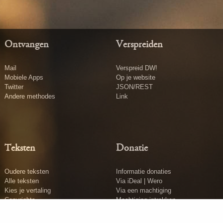
Ontvangen
Verspreiden
Mail
Verspreid DW!
Mobiele Apps
Op je website
Twitter
JSON/REST
Andere methodes
Link
Teksten
Donatie
Oudere teksten
Informatie donaties
Alle teksten
Via iDeal | Wero
Kies je vertaling
Via een machtiging
Copyrights
Machtiging intrekken
Tekst insturen