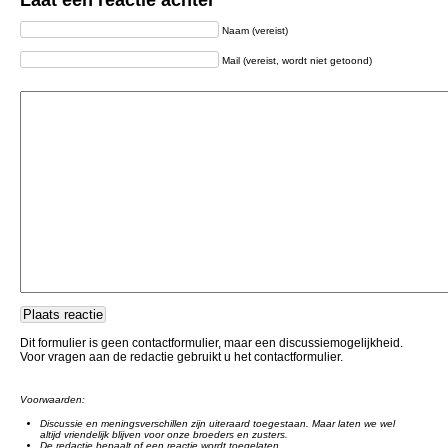
Laat een reactie achter
Naam (vereist)
Mail (vereist, wordt niet getoond)
Dit formulier is geen contactformulier, maar een discussiemogelijkheid.
Voor vragen aan de redactie gebruikt u het contactformulier.
Voorwaarden:
Discussie en meningsverschillen zijn uiteraard toegestaan. Maar laten we wel
altijd vriendelijk blijven voor onze broeders en zusters.
De redactie bepaalt of een reactie wordt toegelaten.