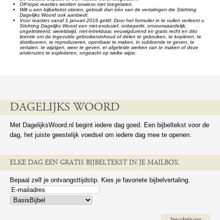
Off-topic reacties worden sowieso niet toegelaten.
Wilt u een bijbeltekst citeren, gebruik dan één van de vertalingen die Stichting
Dagelijks Woord ook aanbiedt.
Voor reacties vanaf 1 januari 2016 geldt: Door het formulier in te vullen verleent u
Stichting Dagelijks Woord een niet-exclusief, onbeperkt, onvoorwaardelijk,
ongelimiteerd, wereldwijd, niet-intrekbaar, eeuwigdurend en gratis recht en dito
licentie om de ingevulde gebruikersinhoud of delen te gebruiken, te kopiëren, te
distribueren, te reproduceren, openbaar te maken, in sublicentie te geven, te
vertalen, te wijzigen, weer te geven, er afgeleide werken van te maken of deze
anderszins te exploiteren, ongeacht op welke wijze.
DAGELIJKS WOORD
Met DagelijksWoord.nl begint iedere dag goed. Een bijbeltekst voor de
dag, het juiste geestelijk voedsel om iedere dag mee te openen.
ELKE DAG EEN GRATIS BIJBELTEKST IN JE MAILBOX
Bepaal zelf je ontvangsttijdstip. Kies je favoriete bijbelvertaling.
Inschrijven