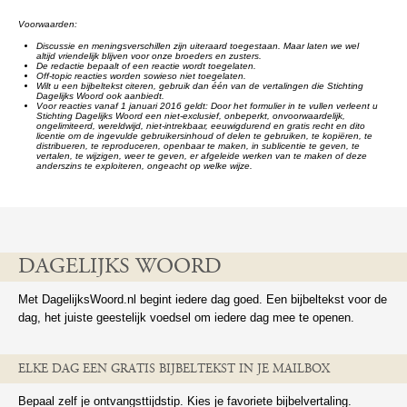
Voorwaarden:
Discussie en meningsverschillen zijn uiteraard toegestaan. Maar laten we wel
altijd vriendelijk blijven voor onze broeders en zusters.
De redactie bepaalt of een reactie wordt toegelaten.
Off-topic reacties worden sowieso niet toegelaten.
Wilt u een bijbeltekst citeren, gebruik dan één van de vertalingen die Stichting
Dagelijks Woord ook aanbiedt.
Voor reacties vanaf 1 januari 2016 geldt: Door het formulier in te vullen verleent u
Stichting Dagelijks Woord een niet-exclusief, onbeperkt, onvoorwaardelijk,
ongelimiteerd, wereldwijd, niet-intrekbaar, eeuwigdurend en gratis recht en dito
licentie om de ingevulde gebruikersinhoud of delen te gebruiken, te kopiëren, te
distribueren, te reproduceren, openbaar te maken, in sublicentie te geven, te
vertalen, te wijzigen, weer te geven, er afgeleide werken van te maken of deze
anderszins te exploiteren, ongeacht op welke wijze.
DAGELIJKS WOORD
Met DagelijksWoord.nl begint iedere dag goed. Een bijbeltekst voor de
dag, het juiste geestelijk voedsel om iedere dag mee te openen.
ELKE DAG EEN GRATIS BIJBELTEKST IN JE MAILBOX
Bepaal zelf je ontvangsttijdstip. Kies je favoriete bijbelvertaling.