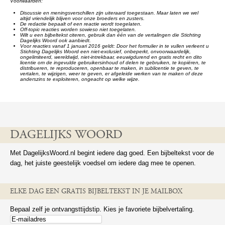
Voorwaarden:
Discussie en meningsverschillen zijn uiteraard toegestaan. Maar laten we wel
altijd vriendelijk blijven voor onze broeders en zusters.
De redactie bepaalt of een reactie wordt toegelaten.
Off-topic reacties worden sowieso niet toegelaten.
Wilt u een bijbeltekst citeren, gebruik dan één van de vertalingen die Stichting
Dagelijks Woord ook aanbiedt.
Voor reacties vanaf 1 januari 2016 geldt: Door het formulier in te vullen verleent u
Stichting Dagelijks Woord een niet-exclusief, onbeperkt, onvoorwaardelijk,
ongelimiteerd, wereldwijd, niet-intrekbaar, eeuwigdurend en gratis recht en dito
licentie om de ingevulde gebruikersinhoud of delen te gebruiken, te kopiëren, te
distribueren, te reproduceren, openbaar te maken, in sublicentie te geven, te
vertalen, te wijzigen, weer te geven, er afgeleide werken van te maken of deze
anderszins te exploiteren, ongeacht op welke wijze.
DAGELIJKS WOORD
Met DagelijksWoord.nl begint iedere dag goed. Een bijbeltekst voor de
dag, het juiste geestelijk voedsel om iedere dag mee te openen.
ELKE DAG EEN GRATIS BIJBELTEKST IN JE MAILBOX
Bepaal zelf je ontvangsttijdstip. Kies je favoriete bijbelvertaling.