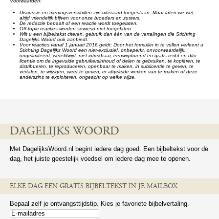
Voorwaarden:
Discussie en meningsverschillen zijn uiteraard toegestaan. Maar laten we wel
altijd vriendelijk blijven voor onze broeders en zusters.
De redactie bepaalt of een reactie wordt toegelaten.
Off-topic reacties worden sowieso niet toegelaten.
Wilt u een bijbeltekst citeren, gebruik dan één van de vertalingen die Stichting
Dagelijks Woord ook aanbiedt.
Voor reacties vanaf 1 januari 2016 geldt: Door het formulier in te vullen verleent u
Stichting Dagelijks Woord een niet-exclusief, onbeperkt, onvoorwaardelijk,
ongelimiteerd, wereldwijd, niet-intrekbaar, eeuwigdurend en gratis recht en dito
licentie om de ingevulde gebruikersinhoud of delen te gebruiken, te kopiëren, te
distribueren, te reproduceren, openbaar te maken, in sublicentie te geven, te
vertalen, te wijzigen, weer te geven, er afgeleide werken van te maken of deze
anderszins te exploiteren, ongeacht op welke wijze.
DAGELIJKS WOORD
Met DagelijksWoord.nl begint iedere dag goed. Een bijbeltekst voor de
dag, het juiste geestelijk voedsel om iedere dag mee te openen.
ELKE DAG EEN GRATIS BIJBELTEKST IN JE MAILBOX
Bepaal zelf je ontvangsttijdstip. Kies je favoriete bijbelvertaling.