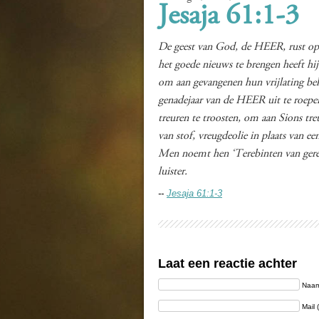
Jesaja 61:1-3
De geest van God, de HEER, rust op
het goede nieuws te brengen heeft hi
om aan gevangenen hun vrijlating be
genadejaar van de HEER uit te roepe
treuren te troosten, om aan Sions tr
van stof, vreugdeolie in plaats van ee
Men noemt hen ‘Terebinten van gerec
luister.
--
Jesaja 61:1-3
Laat een reactie achter
Naam 
Mail 