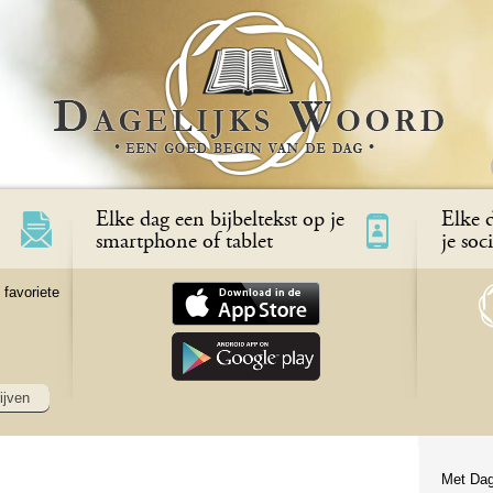
Elke dag een bijbeltekst op je
Elke d
smartphone of tablet
je soc
 favoriete
ijven
Met Dag