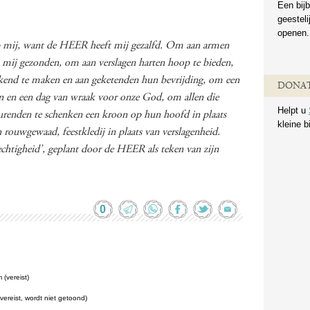
Een bijb
geestel
openen.
 mij, want de HEER heeft mij gezalfd. Om aan armen
j mij gezonden, om aan verslagen harten hoop te bieden,
kend te maken en aan geketenden hun bevrijding, om een
DONAT
n en een dag van wraak voor onze God, om allen die
Helpt u
eurenden te schenken een kroon op hun hoofd in plaats
kleine b
n rouwgewaad, feestkledij in plaats van verslagenheid.
htigheid’, geplant door de HEER als teken van zijn
0
(vereist)
(vereist, wordt niet getoond)