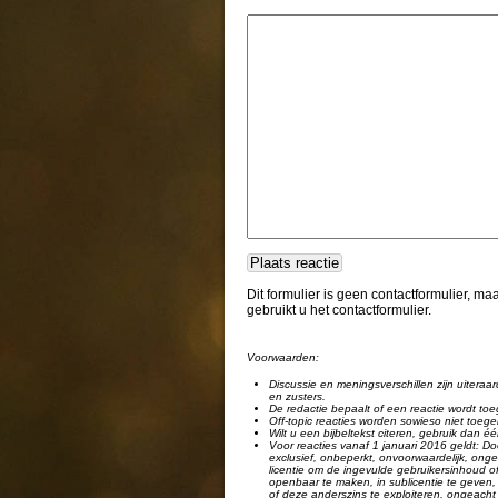
Dit formulier is geen contactformulier, m
gebruikt u het contactformulier.
Voorwaarden:
Discussie en meningsverschillen zijn uiteraar
en zusters.
De redactie bepaalt of een reactie wordt toe
Off-topic reacties worden sowieso niet toege
Wilt u een bijbeltekst citeren, gebruik dan 
Voor reacties vanaf 1 januari 2016 geldt: Doo
exclusief, onbeperkt, onvoorwaardelijk, ongel
licentie om de ingevulde gebruikersinhoud of
openbaar te maken, in sublicentie te geven, 
of deze anderszins te exploiteren, ongeacht 