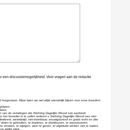
aar een discussiemogelijkheid. Voor vragen aan de redactie
d toegestaan. Maar laten we wel altijd vriendelijk blijven voor onze broeders
gelaten.
laten.
één van de vertalingen die Stichting Dagelijks Woord ook aanbiedt.
r het formulier in te vullen verleent u Stichting Dagelijks Woord een niet-
imiteerd, wereldwijd, niet-intrekbaar, eeuwigdurend en gratis recht en dito
 delen te gebruiken, te kopiëren, te distribueren, te reproduceren,
te vertalen, te wijzigen, weer te geven, er afgeleide werken van te maken
op welke wijze.