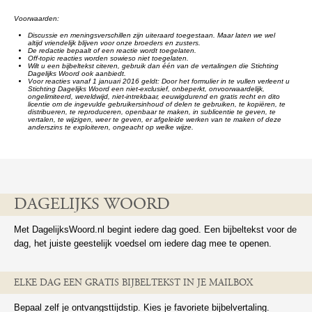
Voorwaarden:
Discussie en meningsverschillen zijn uiteraard toegestaan. Maar laten we wel
altijd vriendelijk blijven voor onze broeders en zusters.
De redactie bepaalt of een reactie wordt toegelaten.
Off-topic reacties worden sowieso niet toegelaten.
Wilt u een bijbeltekst citeren, gebruik dan één van de vertalingen die Stichting
Dagelijks Woord ook aanbiedt.
Voor reacties vanaf 1 januari 2016 geldt: Door het formulier in te vullen verleent u
Stichting Dagelijks Woord een niet-exclusief, onbeperkt, onvoorwaardelijk,
ongelimiteerd, wereldwijd, niet-intrekbaar, eeuwigdurend en gratis recht en dito
licentie om de ingevulde gebruikersinhoud of delen te gebruiken, te kopiëren, te
distribueren, te reproduceren, openbaar te maken, in sublicentie te geven, te
vertalen, te wijzigen, weer te geven, er afgeleide werken van te maken of deze
anderszins te exploiteren, ongeacht op welke wijze.
DAGELIJKS WOORD
Met DagelijksWoord.nl begint iedere dag goed. Een bijbeltekst voor de
dag, het juiste geestelijk voedsel om iedere dag mee te openen.
ELKE DAG EEN GRATIS BIJBELTEKST IN JE MAILBOX
Bepaal zelf je ontvangsttijdstip. Kies je favoriete bijbelvertaling.