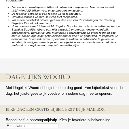
Voorwaarden:
Discussie en meningsverschillen zijn uiteraard toegestaan. Maar laten we wel
altijd vriendelijk blijven voor onze broeders en zusters.
De redactie bepaalt of een reactie wordt toegelaten.
Off-topic reacties worden sowieso niet toegelaten.
Wilt u een bijbeltekst citeren, gebruik dan één van de vertalingen die Stichting
Dagelijks Woord ook aanbiedt.
Voor reacties vanaf 1 januari 2016 geldt: Door het formulier in te vullen verleent u
Stichting Dagelijks Woord een niet-exclusief, onbeperkt, onvoorwaardelijk,
ongelimiteerd, wereldwijd, niet-intrekbaar, eeuwigdurend en gratis recht en dito
licentie om de ingevulde gebruikersinhoud of delen te gebruiken, te kopiëren, te
distribueren, te reproduceren, openbaar te maken, in sublicentie te geven, te
vertalen, te wijzigen, weer te geven, er afgeleide werken van te maken of deze
anderszins te exploiteren, ongeacht op welke wijze.
DAGELIJKS WOORD
Met DagelijksWoord.nl begint iedere dag goed. Een bijbeltekst voor de
dag, het juiste geestelijk voedsel om iedere dag mee te openen.
ELKE DAG EEN GRATIS BIJBELTEKST IN JE MAILBOX
Bepaal zelf je ontvangsttijdstip. Kies je favoriete bijbelvertaling.