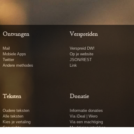
Ontvangen
Verspreiden
Mail
Verspreid DW!
Mobiele Apps
Op je website
Twitter
JSON/REST
Andere methodes
Link
Teksten
Donatie
Oudere teksten
Informatie donaties
Alle teksten
Via iDeal | Wero
Kies je vertaling
Via een machtiging
Copyrights
Machtiging intrekken
Tekst insturen