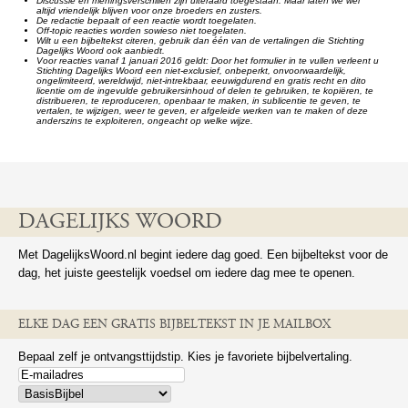
Discussie en meningsverschillen zijn uiteraard toegestaan. Maar laten we wel
altijd vriendelijk blijven voor onze broeders en zusters.
De redactie bepaalt of een reactie wordt toegelaten.
Off-topic reacties worden sowieso niet toegelaten.
Wilt u een bijbeltekst citeren, gebruik dan één van de vertalingen die Stichting
Dagelijks Woord ook aanbiedt.
Voor reacties vanaf 1 januari 2016 geldt: Door het formulier in te vullen verleent u
Stichting Dagelijks Woord een niet-exclusief, onbeperkt, onvoorwaardelijk,
ongelimiteerd, wereldwijd, niet-intrekbaar, eeuwigdurend en gratis recht en dito
licentie om de ingevulde gebruikersinhoud of delen te gebruiken, te kopiëren, te
distribueren, te reproduceren, openbaar te maken, in sublicentie te geven, te
vertalen, te wijzigen, weer te geven, er afgeleide werken van te maken of deze
anderszins te exploiteren, ongeacht op welke wijze.
DAGELIJKS WOORD
Met DagelijksWoord.nl begint iedere dag goed. Een bijbeltekst voor de
dag, het juiste geestelijk voedsel om iedere dag mee te openen.
ELKE DAG EEN GRATIS BIJBELTEKST IN JE MAILBOX
Bepaal zelf je ontvangsttijdstip. Kies je favoriete bijbelvertaling.