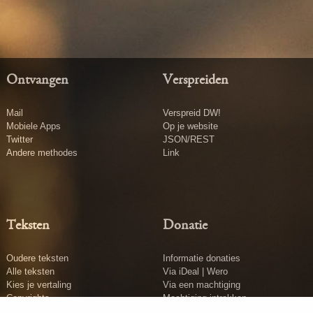
Ontvangen
Verspreiden
Mail
Verspreid DW!
Mobiele Apps
Op je website
Twitter
JSON/REST
Andere methodes
Link
Teksten
Donatie
Oudere teksten
Informatie donaties
Alle teksten
Via iDeal | Wero
Kies je vertaling
Via een machtiging
Copyrights
Machtiging intrekken
Tekst insturen