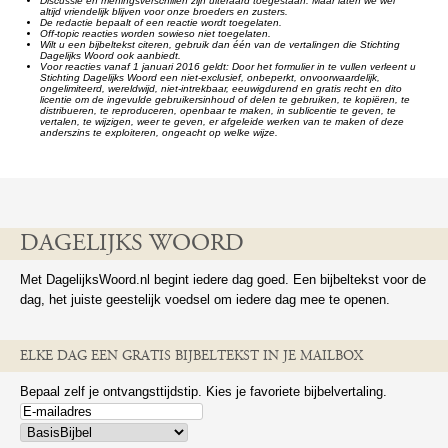
Discussie en meningsverschillen zijn uiteraard toegestaan. Maar laten we wel
altijd vriendelijk blijven voor onze broeders en zusters.
De redactie bepaalt of een reactie wordt toegelaten.
Off-topic reacties worden sowieso niet toegelaten.
Wilt u een bijbeltekst citeren, gebruik dan één van de vertalingen die Stichting
Dagelijks Woord ook aanbiedt.
Voor reacties vanaf 1 januari 2016 geldt: Door het formulier in te vullen verleent u
Stichting Dagelijks Woord een niet-exclusief, onbeperkt, onvoorwaardelijk,
ongelimiteerd, wereldwijd, niet-intrekbaar, eeuwigdurend en gratis recht en dito
licentie om de ingevulde gebruikersinhoud of delen te gebruiken, te kopiëren, te
distribueren, te reproduceren, openbaar te maken, in sublicentie te geven, te
vertalen, te wijzigen, weer te geven, er afgeleide werken van te maken of deze
anderszins te exploiteren, ongeacht op welke wijze.
DAGELIJKS WOORD
Met DagelijksWoord.nl begint iedere dag goed. Een bijbeltekst voor de
dag, het juiste geestelijk voedsel om iedere dag mee te openen.
ELKE DAG EEN GRATIS BIJBELTEKST IN JE MAILBOX
Bepaal zelf je ontvangsttijdstip. Kies je favoriete bijbelvertaling.