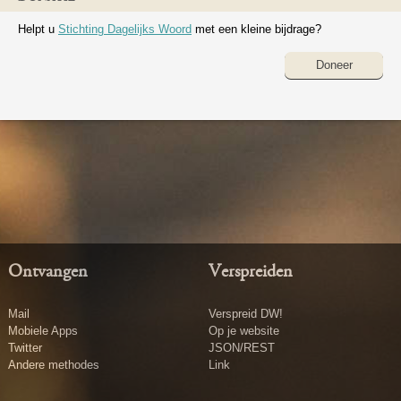
Helpt u
Stichting Dagelijks Woord
met een kleine bijdrage?
Doneer
Ontvangen
Verspreiden
Mail
Verspreid DW!
Mobiele Apps
Op je website
Twitter
JSON/REST
Andere methodes
Link