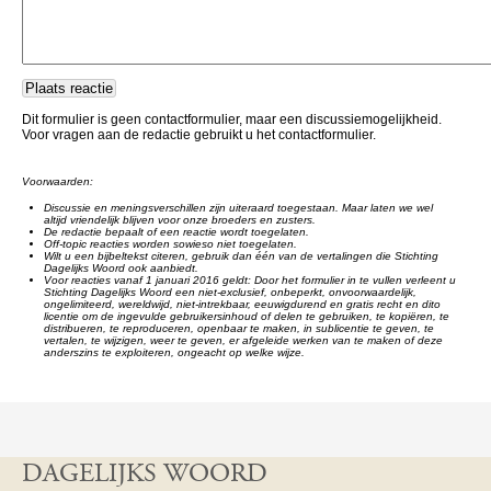
Dit formulier is geen contactformulier, maar een discussiemogelijkheid.
Voor vragen aan de redactie gebruikt u het contactformulier.
Voorwaarden:
Discussie en meningsverschillen zijn uiteraard toegestaan. Maar laten we wel
altijd vriendelijk blijven voor onze broeders en zusters.
De redactie bepaalt of een reactie wordt toegelaten.
Off-topic reacties worden sowieso niet toegelaten.
Wilt u een bijbeltekst citeren, gebruik dan één van de vertalingen die Stichting
Dagelijks Woord ook aanbiedt.
Voor reacties vanaf 1 januari 2016 geldt: Door het formulier in te vullen verleent u
Stichting Dagelijks Woord een niet-exclusief, onbeperkt, onvoorwaardelijk,
ongelimiteerd, wereldwijd, niet-intrekbaar, eeuwigdurend en gratis recht en dito
licentie om de ingevulde gebruikersinhoud of delen te gebruiken, te kopiëren, te
distribueren, te reproduceren, openbaar te maken, in sublicentie te geven, te
vertalen, te wijzigen, weer te geven, er afgeleide werken van te maken of deze
anderszins te exploiteren, ongeacht op welke wijze.
DAGELIJKS WOORD