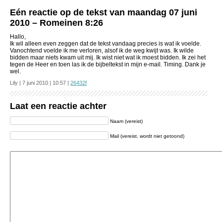
Eén reactie op de tekst van maandag 07 juni
2010 – Romeinen 8:26
Hallo,
Ik wil alleen even zeggen dat de tekst vandaag precies is wat ik voelde.
Vanochtend voelde ik me verloren, alsof ik de weg kwijt was. Ik wilde
bidden maar niets kwam uit mij. Ik wist niet wat ik moest bidden. Ik zei het
tegen de Heer en toen las ik de bijbeltekst in mijn e-mail. Timing. Dank je
wel.
Lily | 7 juni 2010 | 10:57 |
26432f
Laat een reactie achter
Naam (vereist)
Mail (vereist, wordt niet getoond)