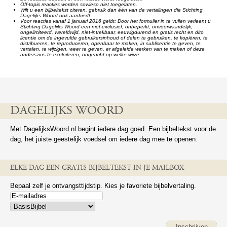
Off-topic reacties worden sowieso niet toegelaten.
Wilt u een bijbeltekst citeren, gebruik dan één van de vertalingen die Stichting
Dagelijks Woord ook aanbiedt.
Voor reacties vanaf 1 januari 2016 geldt: Door het formulier in te vullen verleent u
Stichting Dagelijks Woord een niet-exclusief, onbeperkt, onvoorwaardelijk,
ongelimiteerd, wereldwijd, niet-intrekbaar, eeuwigdurend en gratis recht en dito
licentie om de ingevulde gebruikersinhoud of delen te gebruiken, te kopiëren, te
distribueren, te reproduceren, openbaar te maken, in sublicentie te geven, te
vertalen, te wijzigen, weer te geven, er afgeleide werken van te maken of deze
anderszins te exploiteren, ongeacht op welke wijze.
DAGELIJKS WOORD
Met DagelijksWoord.nl begint iedere dag goed. Een bijbeltekst voor de
dag, het juiste geestelijk voedsel om iedere dag mee te openen.
ELKE DAG EEN GRATIS BIJBELTEKST IN JE MAILBOX
Bepaal zelf je ontvangsttijdstip. Kies je favoriete bijbelvertaling.
Inschrijven