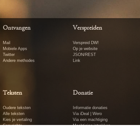
Ontvangen
Verspreiden
Mail
Verspreid DW!
Mobiele Apps
Op je website
Twitter
JSON/REST
Andere methodes
Link
Teksten
Donatie
Oudere teksten
Informatie donaties
Alle teksten
Via iDeal | Wero
Kies je vertaling
Via een machtiging
Copyrights
Machtiging intrekken
Tekst insturen