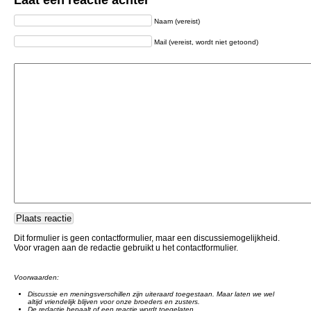
Laat een reactie achter
Naam (vereist)
Mail (vereist, wordt niet getoond)
Dit formulier is geen contactformulier, maar een discussiemogelijkheid.
Voor vragen aan de redactie gebruikt u het contactformulier.
Voorwaarden:
Discussie en meningsverschillen zijn uiteraard toegestaan. Maar laten we wel
altijd vriendelijk blijven voor onze broeders en zusters.
De redactie bepaalt of een reactie wordt toegelaten.