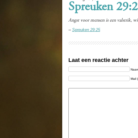
Spreuken 29:
Angst voor mensen is een valstrik, 
--
Spreuken 29:25
Laat een reactie achter
Naam 
Mail 