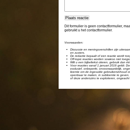
Dit formulier is geen contactformulier, m
gebruikt u het contactformulier.
Voorwaarden:
Discussie en meningsverschillen zijn uiteraar
en zusters.
De redactie bepaalt of een reactie wordt toe
Off-topic reacties worden sowieso niet toege
Wilt u een bijbeltekst citeren, gebruik dan 
Voor reacties vanaf 1 januari 2016 geldt: Doo
exclusief, onbeperkt, onvoorwaardelijk, ongel
licentie om de ingevulde gebruikersinhoud of
openbaar te maken, in sublicentie te geven, 
of deze anderszins te exploiteren, ongeacht 