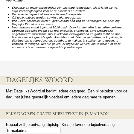
Voorwaarden:
Discussie en meningsverschillen zijn uiteraard toegestaan. Maar laten we wel
altijd vriendelijk blijven voor onze broeders en zusters.
De redactie bepaalt of een reactie wordt toegelaten.
Off-topic reacties worden sowieso niet toegelaten.
Wilt u een bijbeltekst citeren, gebruik dan één van de vertalingen die Stichting
Dagelijks Woord ook aanbiedt.
Voor reacties vanaf 1 januari 2016 geldt: Door het formulier in te vullen verleent u
Stichting Dagelijks Woord een niet-exclusief, onbeperkt, onvoorwaardelijk,
ongelimiteerd, wereldwijd, niet-intrekbaar, eeuwigdurend en gratis recht en dito
licentie om de ingevulde gebruikersinhoud of delen te gebruiken, te kopiëren, te
distribueren, te reproduceren, openbaar te maken, in sublicentie te geven, te
vertalen, te wijzigen, weer te geven, er afgeleide werken van te maken of deze
anderszins te exploiteren, ongeacht op welke wijze.
DAGELIJKS WOORD
Met DagelijksWoord.nl begint iedere dag goed. Een bijbeltekst voor de
dag, het juiste geestelijk voedsel om iedere dag mee te openen.
ELKE DAG EEN GRATIS BIJBELTEKST IN JE MAILBOX
Bepaal zelf je ontvangsttijdstip. Kies je favoriete bijbelvertaling.