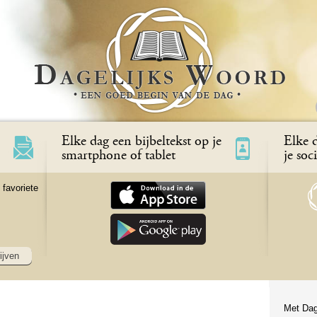
Elke dag een bijbeltekst op je
Elke d
smartphone of tablet
je soc
 favoriete
ijven
Met Dag