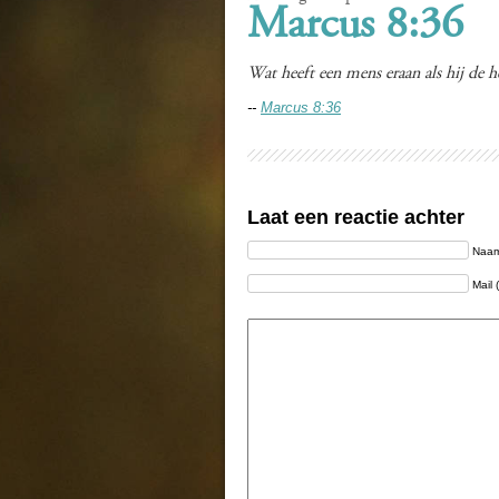
Marcus 8:36
Wat heeft een mens eraan als hij de he
--
Marcus 8:36
Laat een reactie achter
Naam 
Mail 