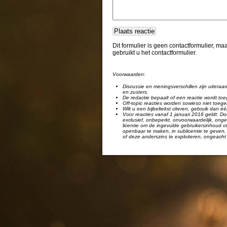
Dit formulier is geen contactformulier, m
gebruikt u het contactformulier.
Voorwaarden:
Discussie en meningsverschillen zijn uiteraar
en zusters.
De redactie bepaalt of een reactie wordt toe
Off-topic reacties worden sowieso niet toege
Wilt u een bijbeltekst citeren, gebruik dan 
Voor reacties vanaf 1 januari 2016 geldt: Doo
exclusief, onbeperkt, onvoorwaardelijk, ongel
licentie om de ingevulde gebruikersinhoud of
openbaar te maken, in sublicentie te geven, 
of deze anderszins te exploiteren, ongeacht 