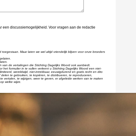
aar een discussiemogelijkheid. Voor vragen aan de redactie
d toegestaan. Maar laten we wel altijd vriendelijk blijven voor onze broeders
gelaten.
laten.
één van de vertalingen die Stichting Dagelijks Woord ook aanbiedt.
r het formulier in te vullen verleent u Stichting Dagelijks Woord een niet-
imiteerd, wereldwijd, niet-intrekbaar, eeuwigdurend en gratis recht en dito
 delen te gebruiken, te kopiëren, te distribueren, te reproduceren,
te vertalen, te wijzigen, weer te geven, er afgeleide werken van te maken
op welke wijze.