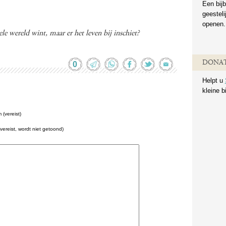
Een bijb
geestel
openen.
le wereld wint, maar er het leven bij inschiet?
DONAT
0
Helpt u
kleine b
(vereist)
(vereist, wordt niet getoond)