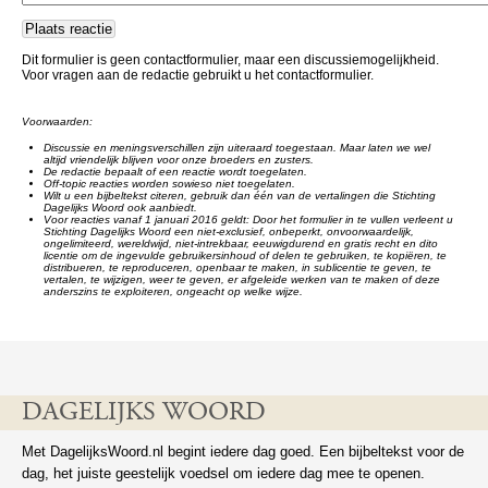
Dit formulier is geen contactformulier, maar een discussiemogelijkheid.
Voor vragen aan de redactie gebruikt u het contactformulier.
Voorwaarden:
Discussie en meningsverschillen zijn uiteraard toegestaan. Maar laten we wel
altijd vriendelijk blijven voor onze broeders en zusters.
De redactie bepaalt of een reactie wordt toegelaten.
Off-topic reacties worden sowieso niet toegelaten.
Wilt u een bijbeltekst citeren, gebruik dan één van de vertalingen die Stichting
Dagelijks Woord ook aanbiedt.
Voor reacties vanaf 1 januari 2016 geldt: Door het formulier in te vullen verleent u
Stichting Dagelijks Woord een niet-exclusief, onbeperkt, onvoorwaardelijk,
ongelimiteerd, wereldwijd, niet-intrekbaar, eeuwigdurend en gratis recht en dito
licentie om de ingevulde gebruikersinhoud of delen te gebruiken, te kopiëren, te
distribueren, te reproduceren, openbaar te maken, in sublicentie te geven, te
vertalen, te wijzigen, weer te geven, er afgeleide werken van te maken of deze
anderszins te exploiteren, ongeacht op welke wijze.
DAGELIJKS WOORD
Met DagelijksWoord.nl begint iedere dag goed. Een bijbeltekst voor de
dag, het juiste geestelijk voedsel om iedere dag mee te openen.