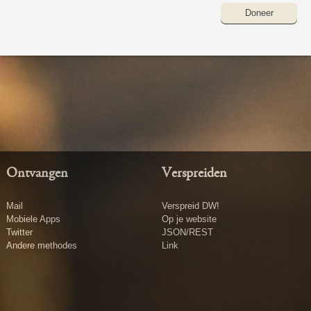
Doneer
Ontvangen
Verspreiden
Mail
Verspreid DW!
Mobiele Apps
Op je website
Twitter
JSON/REST
Andere methodes
Link