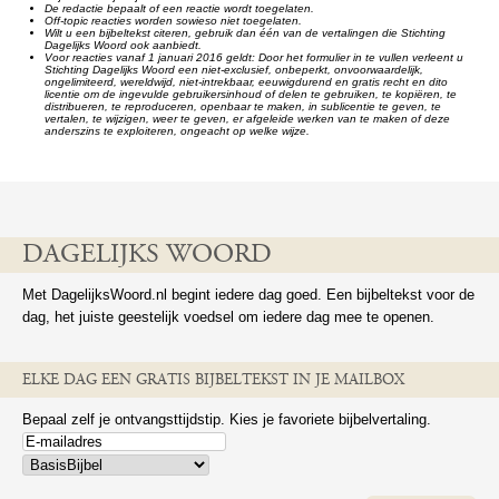
De redactie bepaalt of een reactie wordt toegelaten.
Off-topic reacties worden sowieso niet toegelaten.
Wilt u een bijbeltekst citeren, gebruik dan één van de vertalingen die Stichting
Dagelijks Woord ook aanbiedt.
Voor reacties vanaf 1 januari 2016 geldt: Door het formulier in te vullen verleent u
Stichting Dagelijks Woord een niet-exclusief, onbeperkt, onvoorwaardelijk,
ongelimiteerd, wereldwijd, niet-intrekbaar, eeuwigdurend en gratis recht en dito
licentie om de ingevulde gebruikersinhoud of delen te gebruiken, te kopiëren, te
distribueren, te reproduceren, openbaar te maken, in sublicentie te geven, te
vertalen, te wijzigen, weer te geven, er afgeleide werken van te maken of deze
anderszins te exploiteren, ongeacht op welke wijze.
DAGELIJKS WOORD
Met DagelijksWoord.nl begint iedere dag goed. Een bijbeltekst voor de
dag, het juiste geestelijk voedsel om iedere dag mee te openen.
ELKE DAG EEN GRATIS BIJBELTEKST IN JE MAILBOX
Bepaal zelf je ontvangsttijdstip. Kies je favoriete bijbelvertaling.