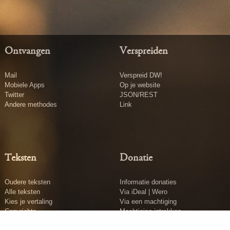
Ontvangen
Verspreiden
Mail
Verspreid DW!
Mobiele Apps
Op je website
Twitter
JSON/REST
Andere methodes
Link
Teksten
Donatie
Oudere teksten
Informatie donaties
Alle teksten
Via iDeal | Wero
Kies je vertaling
Via een machtiging
Copyrights
Machtiging intrekken
Tekst insturen