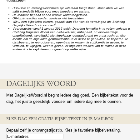
Voorwaarden:
Discussie en meningsverschillen zijn uiteraard toegestaan. Maar laten we wel
altijd vriendelijk blijven voor onze broeders en zusters.
De redactie bepaalt of een reactie wordt toegelaten.
Off-topic reacties worden sowieso niet toegelaten.
Wilt u een bijbeltekst citeren, gebruik dan één van de vertalingen die Stichting
Dagelijks Woord ook aanbiedt.
Voor reacties vanaf 1 januari 2016 geldt: Door het formulier in te vullen verleent u
Stichting Dagelijks Woord een niet-exclusief, onbeperkt, onvoorwaardelijk,
ongelimiteerd, wereldwijd, niet-intrekbaar, eeuwigdurend en gratis recht en dito
licentie om de ingevulde gebruikersinhoud of delen te gebruiken, te kopiëren, te
distribueren, te reproduceren, openbaar te maken, in sublicentie te geven, te
vertalen, te wijzigen, weer te geven, er afgeleide werken van te maken of deze
anderszins te exploiteren, ongeacht op welke wijze.
DAGELIJKS WOORD
Met DagelijksWoord.nl begint iedere dag goed. Een bijbeltekst voor de
dag, het juiste geestelijk voedsel om iedere dag mee te openen.
ELKE DAG EEN GRATIS BIJBELTEKST IN JE MAILBOX
Bepaal zelf je ontvangsttijdstip. Kies je favoriete bijbelvertaling.