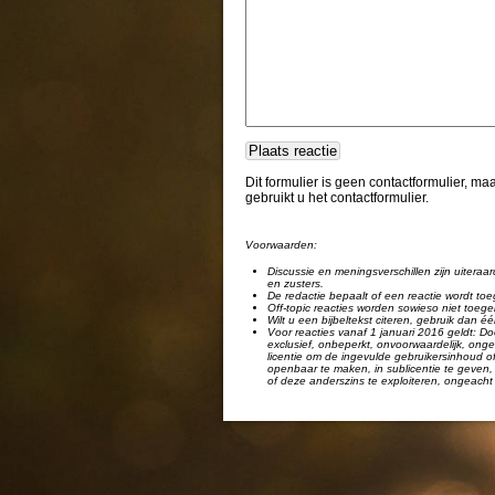
Dit formulier is geen contactformulier, m
gebruikt u het contactformulier.
Voorwaarden:
Discussie en meningsverschillen zijn uiteraar
en zusters.
De redactie bepaalt of een reactie wordt toe
Off-topic reacties worden sowieso niet toege
Wilt u een bijbeltekst citeren, gebruik dan 
Voor reacties vanaf 1 januari 2016 geldt: Doo
exclusief, onbeperkt, onvoorwaardelijk, ongel
licentie om de ingevulde gebruikersinhoud of
openbaar te maken, in sublicentie te geven, 
of deze anderszins te exploiteren, ongeacht 