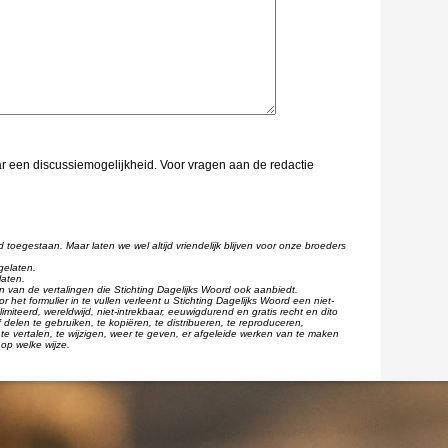
aar een discussiemogelijkheid. Voor vragen aan de redactie
d toegestaan. Maar laten we wel altijd vriendelijk blijven voor onze broeders
gelaten.
laten.
één van de vertalingen die Stichting Dagelijks Woord ook aanbiedt.
r het formulier in te vullen verleent u Stichting Dagelijks Woord een niet-
imiteerd, wereldwijd, niet-intrekbaar, eeuwigdurend en gratis recht en dito
 delen te gebruiken, te kopiëren, te distribueren, te reproduceren,
te vertalen, te wijzigen, weer te geven, er afgeleide werken van te maken
op welke wijze.