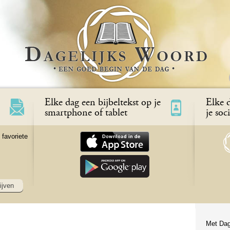
Elke dag een bijbeltekst op je
Elke d
smartphone of tablet
je soc
 favoriete
ijven
Met Dag