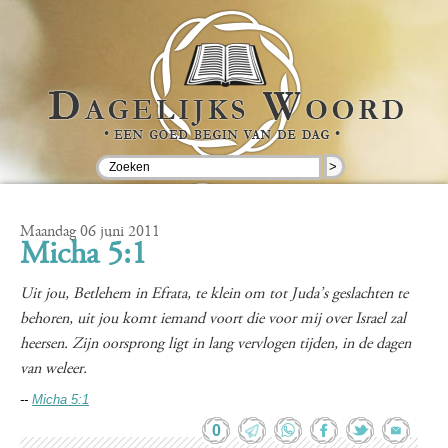
>
Maandag 06 juni 2011
Micha 5:1
Uit jou, Betlehem in Efrata, te klein om tot Juda’s geslachten te
behoren, uit jou komt iemand voort die voor mij over Israel zal
heersen. Zijn oorsprong ligt in lang vervlogen tijden, in de dagen
van weleer.
--
Micha 5:1
0