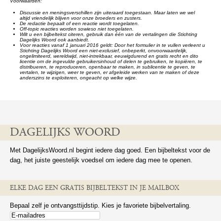
Voorwaarden:
Discussie en meningsverschillen zijn uiteraard toegestaan. Maar laten we wel
altijd vriendelijk blijven voor onze broeders en zusters.
De redactie bepaalt of een reactie wordt toegelaten.
Off-topic reacties worden sowieso niet toegelaten.
Wilt u een bijbeltekst citeren, gebruik dan één van de vertalingen die Stichting
Dagelijks Woord ook aanbiedt.
Voor reacties vanaf 1 januari 2016 geldt: Door het formulier in te vullen verleent u
Stichting Dagelijks Woord een niet-exclusief, onbeperkt, onvoorwaardelijk,
ongelimiteerd, wereldwijd, niet-intrekbaar, eeuwigdurend en gratis recht en dito
licentie om de ingevulde gebruikersinhoud of delen te gebruiken, te kopiëren, te
distribueren, te reproduceren, openbaar te maken, in sublicentie te geven, te
vertalen, te wijzigen, weer te geven, er afgeleide werken van te maken of deze
anderszins te exploiteren, ongeacht op welke wijze.
DAGELIJKS WOORD
Met DagelijksWoord.nl begint iedere dag goed. Een bijbeltekst voor de
dag, het juiste geestelijk voedsel om iedere dag mee te openen.
ELKE DAG EEN GRATIS BIJBELTEKST IN JE MAILBOX
Bepaal zelf je ontvangsttijdstip. Kies je favoriete bijbelvertaling.