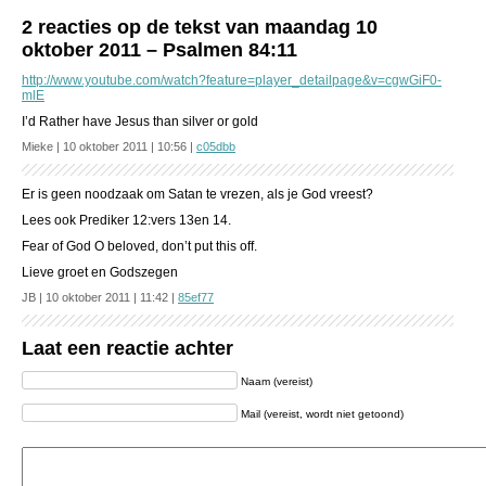
2 reacties op de tekst van maandag 10
oktober 2011 – Psalmen 84:11
http://www.youtube.com/watch?feature=player_detailpage&v=cgwGiF0-
mlE
I’d Rather have Jesus than silver or gold
Mieke | 10 oktober 2011 | 10:56 |
c05dbb
Er is geen noodzaak om Satan te vrezen, als je God vreest?
Lees ook Prediker 12:vers 13en 14.
Fear of God O beloved, don’t put this off.
Lieve groet en Godszegen
JB | 10 oktober 2011 | 11:42 |
85ef77
Laat een reactie achter
Naam (vereist)
Mail (vereist, wordt niet getoond)