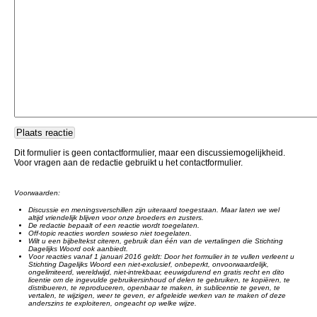
Dit formulier is geen contactformulier, maar een discussiemogelijkheid.
Voor vragen aan de redactie gebruikt u het contactformulier.
Voorwaarden:
Discussie en meningsverschillen zijn uiteraard toegestaan. Maar laten we wel
altijd vriendelijk blijven voor onze broeders en zusters.
De redactie bepaalt of een reactie wordt toegelaten.
Off-topic reacties worden sowieso niet toegelaten.
Wilt u een bijbeltekst citeren, gebruik dan één van de vertalingen die Stichting
Dagelijks Woord ook aanbiedt.
Voor reacties vanaf 1 januari 2016 geldt: Door het formulier in te vullen verleent u
Stichting Dagelijks Woord een niet-exclusief, onbeperkt, onvoorwaardelijk,
ongelimiteerd, wereldwijd, niet-intrekbaar, eeuwigdurend en gratis recht en dito
licentie om de ingevulde gebruikersinhoud of delen te gebruiken, te kopiëren, te
distribueren, te reproduceren, openbaar te maken, in sublicentie te geven, te
vertalen, te wijzigen, weer te geven, er afgeleide werken van te maken of deze
anderszins te exploiteren, ongeacht op welke wijze.