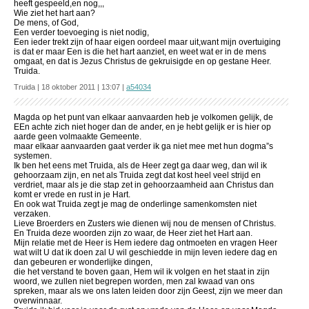
heeft gespeeld,en nog,,,
Wie ziet het hart aan?
De mens, of God,
Een verder toevoeging is niet nodig,
Een ieder trekt zijn of haar eigen oordeel maar uit,want mijn overtuiging
is dat er maar Een is die het hart aanziet, en weet wat er in de mens
omgaat, en dat is Jezus Christus de gekruisigde en op gestane Heer.
Truida.
Truida | 18 oktober 2011 | 13:07 |
a54034
Magda op het punt van elkaar aanvaarden heb je volkomen gelijk, de
EEn achte zich niet hoger dan de ander, en je hebt gelijk er is hier op
aarde geen volmaakte Gemeente.
maar elkaar aanvaarden gaat verder ik ga niet mee met hun dogma”s
systemen.
Ik ben het eens met Truida, als de Heer zegt ga daar weg, dan wil ik
gehoorzaam zijn, en net als Truida zegt dat kost heel veel strijd en
verdriet, maar als je die stap zet in gehoorzaamheid aan Christus dan
komt er vrede en rust in je Hart.
En ook wat Truida zegt je mag de onderlinge samenkomsten niet
verzaken.
Lieve Broerders en Zusters wie dienen wij nou de mensen of Christus.
En Truida deze woorden zijn zo waar, de Heer ziet het Hart aan.
Mijn relatie met de Heer is Hem iedere dag ontmoeten en vragen Heer
wat wilt U dat ik doen zal U wil geschiedde in mijn leven iedere dag en
dan gebeuren er wonderlijke dingen,
die het verstand te boven gaan, Hem wil ik volgen en het staat in zijn
woord, we zullen niet begrepen worden, men zal kwaad van ons
spreken, maar als we ons laten leiden door zijn Geest, zijn we meer dan
overwinnaar.