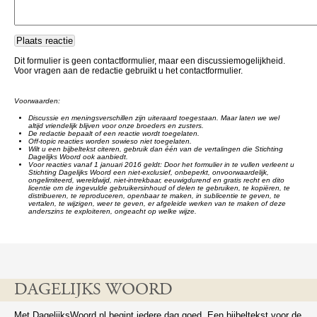
Dit formulier is geen contactformulier, maar een discussiemogelijkheid.
Voor vragen aan de redactie gebruikt u het contactformulier.
Voorwaarden:
Discussie en meningsverschillen zijn uiteraard toegestaan. Maar laten we wel
altijd vriendelijk blijven voor onze broeders en zusters.
De redactie bepaalt of een reactie wordt toegelaten.
Off-topic reacties worden sowieso niet toegelaten.
Wilt u een bijbeltekst citeren, gebruik dan één van de vertalingen die Stichting
Dagelijks Woord ook aanbiedt.
Voor reacties vanaf 1 januari 2016 geldt: Door het formulier in te vullen verleent u
Stichting Dagelijks Woord een niet-exclusief, onbeperkt, onvoorwaardelijk,
ongelimiteerd, wereldwijd, niet-intrekbaar, eeuwigdurend en gratis recht en dito
licentie om de ingevulde gebruikersinhoud of delen te gebruiken, te kopiëren, te
distribueren, te reproduceren, openbaar te maken, in sublicentie te geven, te
vertalen, te wijzigen, weer te geven, er afgeleide werken van te maken of deze
anderszins te exploiteren, ongeacht op welke wijze.
DAGELIJKS WOORD
Met DagelijksWoord.nl begint iedere dag goed. Een bijbeltekst voor de