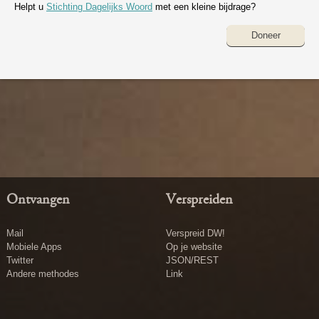
Helpt u
Stichting Dagelijks Woord
met een kleine bijdrage?
Doneer
Ontvangen
Verspreiden
Mail
Verspreid DW!
Mobiele Apps
Op je website
Twitter
JSON/REST
Andere methodes
Link