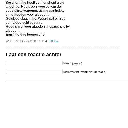
Bescherming heeft de mensheid altijd
al gehad. Het is een kwestie van de
geestelijke wapenuitrusting aantrekken
en je hoeden voor afgoden.
Gelukkig staat in het Woord dat er niet
één afgod echt bestaat.
Hoed u wel voor afgoderij, hebzucht is bv
afgoderij.
Een fijne dag toegewenst
Wolf | 19 oktober 2011 | 10:54 |
f3f8ea
Laat een reactie achter
Naam (vereist)
Mail (vereist, wordt niet getoond)