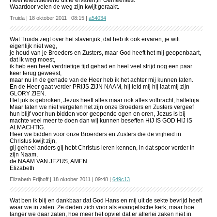
Heel teleurstellend dit te ervaren,in Gemeentes.
Waardoor velen de weg zijn kwijt geraakt.
Truida | 18 oktober 2011 | 08:15 |
a54034
Wat Truida zegt over het slavenjuk, dat heb ik ook ervaren, je wilt
eigenlijk niet weg,
je houd van je Broeders en Zusters, maar God heeft het mij geopenbaart,
dat ik weg moest,
ik heb een heel verdrietige tijd gehad en heel veel strijd nog een paar
keer terug geweest,
maar nu in de genade van de Heer heb ik het achter mij kunnen laten.
En de Heer gaat verder PRIJS ZIJN NAAM, hij leid mij hij laat mij zijn
GLORY ZIEN.
Het juk is gebroken, Jezus heeft alles maar ook alles volbracht, halleluja.
Maar laten we niet vergeten het zijn onze Broeders en Zusters vergeef
hun blijf voor hun bidden voor geopende ogen en oren, Jezus is bij
machte veel meer te doen dan wij kunnen beseffen HiJ IS GOD HIJ IS
ALMACHTIG.
Heer we bidden voor onze Broerders en Zusters die de vrijheid in
Christus kwijt zijn,
gij geheel anders gij hebt Christus leren kennen, in dat spoor verder in
zijn Naam,
de NAAM VAN JEZUS, AMEN.
Elizabeth
Elizabeth Frijhoff | 18 oktober 2011 | 09:48 |
649c13
Wat ben ik blij en dankbaar dat God Hans en mij uit de sekte bevrijd heeft
waar we in zaten. Ze deden zich voor als evangelische kerk, maar hoe
langer we daar zaten, hoe meer het opviel dat er allerlei zaken niet in