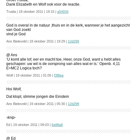
Groet Truida,
Dank Elizabeth en Wolf ook voor de reactie.
Truida | 18 oktober 2011 | 19:15 |
a54034
God is overal in de natuur ,thuis en in de kerk, wanneer je het aangezicht
van God zoekt
vind je God
Ans Bieleveld | 18 oktober 2011 | 19:29 |
12d299
@ Ans
‘U komt alle lof, eer en macht toe, Heer, onze God, want u hebt alles
geschapen: uw wil is de oorsprong van alles wat er is.’ Openb. 4,11
E=MC2 Logica toch?
Wolf | 19 oktober 2011 | 01:05 |
f3f8ea
Hoi Wolf,
Dat klopt, slimme jongen die Einstein
Ans Bieleveld | 19 oktober 2011 | 05:30 |
12d299
-knip-
Ed | 19 oktober 2011 | 09:03 |
6a98a6
@ Ed