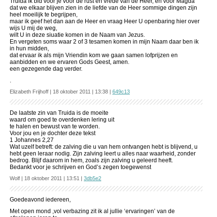
Truida ik bid voor je voor de rust en vrede van de Heer, en voor Magda
dat we elkaar blijven zien in de liefde van de Heer sommige dingen zijn
heel moeilijk te begrijpen,
maar ik geef het dan aan de Heer en vraag Heer U openbaring hier over
wijs U mij de weg,
wilt U in deze siuatie komen in de Naam van Jezus.
En vergeten soms waar 2 of 3 tesamen komen in mijn Naam daar ben ik
in hun midden,
dat ervaar ik als mijn Vriendin kom we gaan samen lofprijzen en
aanbidden en we ervaren Gods Geest, amen.
een gezegende dag verder.
.
Elizabeth Frijhoff | 18 oktober 2011 | 13:38 |
649c13
De laatste zin van Truida is de moeite
waard om goed te overdenken lering uit
te halen en bewust van te worden.
Voor jou en je dochter deze tekst
1 Johannes 2,27
Wat uzelf betreft: de zalving die u van hem ontvangen hebt is blijvend, u
hebt geen leraar nodig. Zijn zalving leert u alles naar waarheid, zonder
bedrog. Blijf daarom in hem, zoals zijn zalving u geleerd heeft.
Bedankt voor je schrijven en God’s zegen toegewenst
Wolf | 18 oktober 2011 | 13:51 |
3db5e2
Goedeavond iedereen,
Met open mond ,vol verbazing zit ik al jullie ‘ervaringen’ van de