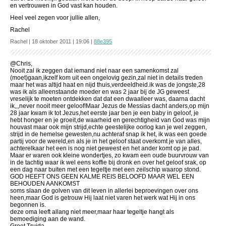
en vertrouwen in God vast kan houden.
Heel veel zegen voor jullie allen,
Rachel
Rachel | 18 oktober 2011 | 19:06 |
88e395
@Chris,
Nooit zal ik zeggen dat iemand niet naar een samenkomst zal
(moet)gaan,ikzelf kom uit een ongelovig gezin,zal niet in details treden
maar het was altijd haat en nijd thuis,verdeeldheid.ik was de jongste,28
was ik als alleenstaande moeder en was 2 jaar bij de JG geweest
vreselijk te moeten ontdekken dat dat een dwaalleer was, daarna dacht
ik,,,never nooit meer geloof!Maar Jezus de Messias dacht anders,op mijn
28 jaar kwam ik tot Jezus,het eerste jaar ben je een baby in geloof, je
hebt honger en je groeit,de waarheid en gerechtigheid van God was mijn
houvast maar ook mijn strijd,echte geestelijke oorlog kan je wel zeggen,
strijd in de hemelse gewesten,nu achteraf snap ik het, ik was een goede
partij voor de wereld,en als je in het geloof staat overkomt je van alles,
achterelkaar het een is nog niet geweest en het ander komt op je pad.
Maar er waren ook kleine wondertjes, zo kwam een oude buurvrouw van
in de tachtig waar ik wel eens koffie bij dronk en over het geloof srak, op
een dag naar buiten met een tegeltje met een zeilschip waarop stond.
GOD HEEFT ONS GEEN KALME REIS BELOOFD MAAR WEL EEN
BEHOUDEN AANKOMST
soms slaan de golven van dit leven in allerlei beproevingen over ons
heen,maar God is getrouw Hij laat niet varen het werk wat Hij in ons
begonnen is.
deze oma leeft allang niet meer,maar haar tegeltje hangt als
bemoediging aan de wand.