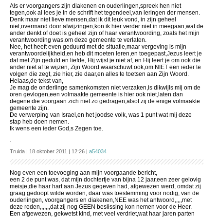
Als er voorgangers zijn diakenen en ouderlingen,spreek hen niet
tegen,ook al lees je in de schrift het tegendeel,van leringen der mensen.
Denk maar niet lieve mensen,dat ik dit leuk vond, in zijn geheel
niet,overmand door afwijzingen,kon ik hier verder niet in meegaan,wat de
ander denkt of doet is geheel zijn of haar verantwoording, zoals het mijn
verantwoording was.om deze gemeente te verlaten.
Nee, het heeft even geduurd met de situatie,maar vergeving is mijn
verantwoordelijkheid,en heb dit moeten leren,en toegepast,Jezus leert je
dat met Zijn geduld en liefde, Hij wijst je niet af, en Hij leert je om ook die
ander niet af te wijzen, Zijn Woord waarschuwt ook,om NIET een ieder te
volgen die zegt, zie hier, zie daar,en alles te toetsen aan Zijn Woord.
Helaas,de tekst van,
Je mag de onderlinge samenkomsten niet verzaken,is dikwijls mij om de
oren gevlogen,een volmaakte gemeente is hier ook niet,laten dan
degene die voorgaan zich niet zo gedragen,alsof zij de enige volmaakte
gemeente zijn.
De verwerping van Israel,en het joodse volk, was 1 punt wat mij deze
stap heb doen nemen.
Ik wens een ieder God,s Zegen toe.
.
Truida | 18 oktober 2011 | 12:26 |
a54034
Nog even een toevoeging aan mijn voorgaande bericht,
een 2 de punt was, dat mijn dochtertje van bijna 12 jaar,een zeer gelovig
meisje,die haar hart aan Jezus gegeven had, afgewezen werd, omdat zij
graag gedoopt wilde worden, daar was toestemming voor nodig, van de
ouderlingen, voorgangers en diakenen,NEE was het antwoord,,,,,met
deze reden,,,,,,,dat zij nog GEEN beslissing kon nemen voor de Heer.
Een afgewezen, gekwetst kind, met veel verdriet,wat haar jaren parten