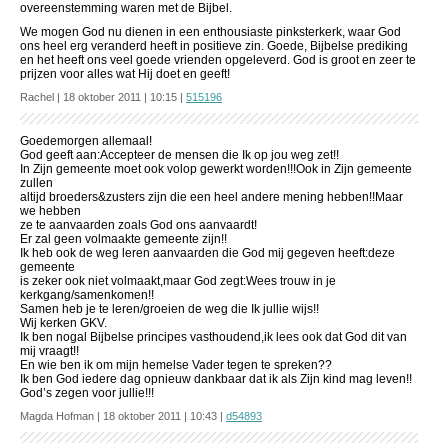
overeenstemming waren met de Bijbel.
We mogen God nu dienen in een enthousiaste pinksterkerk, waar God
ons heel erg veranderd heeft in positieve zin. Goede, Bijbelse prediking
en het heeft ons veel goede vrienden opgeleverd. God is groot en zeer te
prijzen voor alles wat Hij doet en geeft!
Rachel | 18 oktober 2011 | 10:15 |
515196
Goedemorgen allemaal!
God geeft aan:Accepteer de mensen die Ik op jou weg zet!!
In Zijn gemeente moet ook volop gewerkt worden!!!Ook in Zijn gemeente
zullen
altijd broeders&zusters zijn die een heel andere mening hebben!!Maar
we hebben
ze te aanvaarden zoals God ons aanvaardt!
Er zal geen volmaakte gemeente zijn!!
Ik heb ook de weg leren aanvaarden die God mij gegeven heeft:deze
gemeente
is zeker ook niet volmaakt,maar God zegt:Wees trouw in je
kerkgang/samenkomen!!
Samen heb je te leren/groeien de weg die Ik jullie wijs!!
Wij kerken GKV.
Ik ben nogal Bijbelse principes vasthoudend,ik lees ook dat God dit van
mij vraagt!!
En wie ben ik om mijn hemelse Vader tegen te spreken??
Ik ben God iedere dag opnieuw dankbaar dat ik als Zijn kind mag leven!!
God’s zegen voor jullie!!!
Magda Hofman | 18 oktober 2011 | 10:43 |
d54893