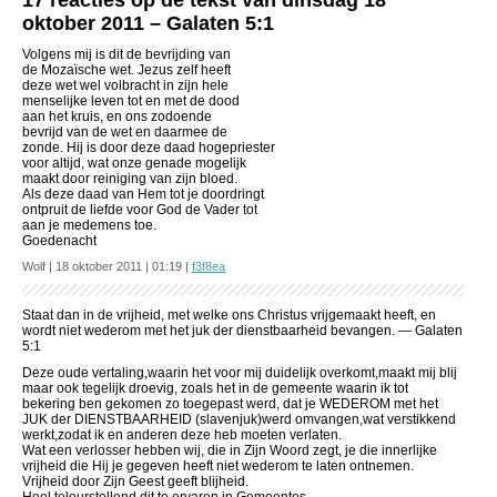
17 reacties op de tekst van dinsdag 18
oktober 2011 – Galaten 5:1
Volgens mij is dit de bevrijding van
de Mozaïsche wet. Jezus zelf heeft
deze wet wel volbracht in zijn hele
menselijke leven tot en met de dood
aan het kruis, en ons zodoende
bevrijd van de wet en daarmee de
zonde. Hij is door deze daad hogepriester
voor altijd, wat onze genade mogelijk
maakt door reiniging van zijn bloed.
Als deze daad van Hem tot je doordringt
ontpruit de liefde voor God de Vader tot
aan je medemens toe.
Goedenacht
Wolf | 18 oktober 2011 | 01:19 |
f3f8ea
Staat dan in de vrijheid, met welke ons Christus vrijgemaakt heeft, en
wordt niet wederom met het juk der dienstbaarheid bevangen. — Galaten
5:1
Deze oude vertaling,waarin het voor mij duidelijk overkomt,maakt mij blij
maar ook tegelijk droevig, zoals het in de gemeente waarin ik tot
bekering ben gekomen zo toegepast werd, dat je WEDEROM met het
JUK der DIENSTBAARHEID (slavenjuk)werd omvangen,wat verstikkend
werkt,zodat ik en anderen deze heb moeten verlaten.
Wat een verlosser hebben wij, die in Zijn Woord zegt, je die innerlijke
vrijheid die Hij je gegeven heeft niet wederom te laten ontnemen.
Vrijheid door Zijn Geest geeft blijheid.