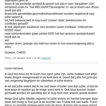
afgelopen jaren te
lezen.Ik sta werkelijk versteld.Ik geloof ook dat er veel ‘dwaalleer’ zich
verspreid,zoals bv. ‘het WELVAARTSevangelie’,nl. als je leven aan JEzus
heeft dat alle
financiele,geestelijke,gezondheidsproblemen worden opgelost;ik zeg
jullie sedert ik
mij heb bekeerd,heb ik nog nooit ‘zoveel’ strijd ,familieruzies en
conflicten gehad!!!
Ik heb afgelopen weekend ‘een ervaren ouder echtpaar’ ontmoet die
NOOIT meer
naar samenkomsten gaan,omdat GOD het hun gewoon geoipenbaard
heeft wat ze
wel
moeten doen:’getuige zijn met hun leven in hun woonomgeving,dat is
alles…
Groeten, CHRIS
Chris | 18 oktober 2011 | 16:49 |
ba915d
Lieve mensen,
Ik vind het mooi om te lezen hoe open jullie zijn. Jullie hebben niet altijd
leuke dingen meegemaakt in de kerk lees ik. Goed dat jullie het principe
van vergeving begrijpen en uitwerken in jullie levens.
Ik wil dat jullie weten dat ik me niet meer of beter voel dan jullie, of dat de
kerk waar ik naartoe ga de enige ware kerk is. Ook daar kunnen fouten
gemaakt worden en gelukkig zijn er nog heel veel andere goede kerken.
Moge God jullie rijkelijk zegenen in jullie levens en herstel brengen daar
waar dat nodig is. Dat gun ik de dochter van Truida ook van harte. Triest
dat er zo moeilijk gedaan werd over de doop. Ik hoop dat ze haar geloof