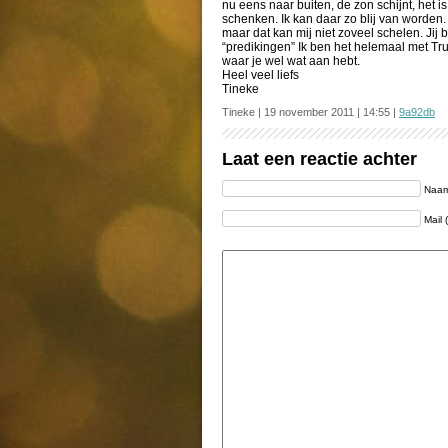
nu eens naar buiten, de zon schijnt, het
schenken. Ik kan daar zo blij van worden. 
maar dat kan mij niet zoveel schelen. Jij b
“predikingen” Ik ben het helemaal met Tr
waar je wel wat aan hebt.
Heel veel liefs
Tineke
Tineke | 19 november 2011 | 14:55 |
9a92db
Laat een reactie achter
Naam 
Mail 