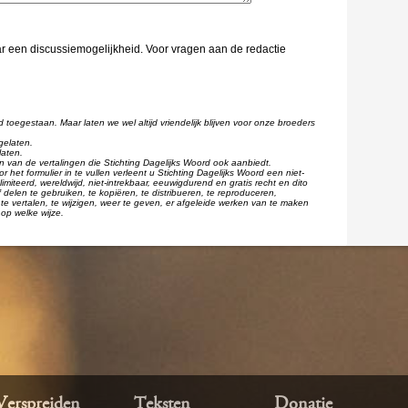
aar een discussiemogelijkheid. Voor vragen aan de redactie
d toegestaan. Maar laten we wel altijd vriendelijk blijven voor onze broeders
gelaten.
laten.
één van de vertalingen die Stichting Dagelijks Woord ook aanbiedt.
r het formulier in te vullen verleent u Stichting Dagelijks Woord een niet-
imiteerd, wereldwijd, niet-intrekbaar, eeuwigdurend en gratis recht en dito
 delen te gebruiken, te kopiëren, te distribueren, te reproduceren,
te vertalen, te wijzigen, weer te geven, er afgeleide werken van te maken
op welke wijze.
Verspreiden
Teksten
Donatie