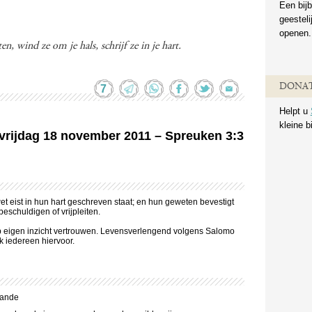
Een bijb
geestel
openen.
n, wind ze om je hals, schrijf ze in je hart.
DONAT
7
Helpt u
kleine b
n vrijdag 18 november 2011 – Spreuken 3:3
t eist in hun hart geschreven staat; en hun geweten bevestigt
eschuldigen of vrijpleiten.
op eigen inzicht vertrouwen. Levensverlengend volgens Salomo
k iedereen hiervoor.
hande