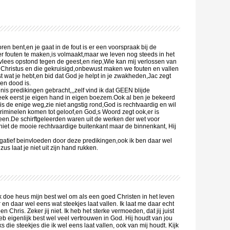
en bent,en je gaat in de fout is er een voorspraak bij de
r fouten te maken,is volmaakt,maar we leven nog steeds in het
 vlees opstond tegen de geest,en riep,Wie kan mij verlossen van
 Christus en die gekruisigd,onbewust maken we fouten en vallen
 wat je hebt,en bid dat God je helpt in je zwakheden,Jac zegt
en dood is.
nis predikingen gebracht,,,zelf vind ik dat GEEN blijde
ek eerst je eigen hand in eigen boezem.Ook al ben je bekeerd
s de enige weg,zie niet angstig rond,God is rechtvaardig en wil
 criminelen komen tot geloof,en God,s Woord zegt ook,er is
een.De schirftgeleerden waren uit de werken der wet voor
niet de mooie rechtvaardige buitenkant maar de binnenkant, Hij
 negatief beinvloeden door deze predikingen,ook ik ben daar wel
 laat je niet uit zijn hand rukken.
 Ik doe heus mijn best wel om als een goed Christen in het leven
r en daar wel eens wat steekjes laat vallen. Ik laat me daar echt
n Chris. Zeker jij niet. Ik heb het sterke vermoeden, dat jij juist
heb eigenlijk best wel veel vertrouwen in God. Hij houdt van jou
s die steekjes die ik wel eens laat vallen, ook van mij houdt. Kijk