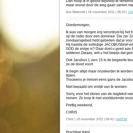
Dan hoop ik in geloof wijsheid te verwerv
maar vooral door de weg gaan samen met
Ans Bieleveld | 18 november 2011 | 06:23 |
12
Goedemorgen,
Ik was van morgen erg verontrust bij het 
op de radio door een dominee. Die zei :
zondaarsgebed hebt gebeden dat je voor
Hij haalde de volledige JACOBUSbrief erb
GOD de enige is? Daar doet u goed aan.
sidderen.Dwaas, wilt u het bewijs dat gel
Ook Jacobus 1,vers 15:Is de begeerte bev
ze de dood voort.
Ik begin altijd maar onzekerder te worden
lijden.
Trouwens je mmoet eens gans de Jacobus
Niet bepaald om vrolijk van te worden.
Sorry, voor het storen van de dagtekst va
nemen. Zo loop ik met voortdurende onze
Prettig weekend,
CHRIS
Chris | 18 november 2011 | 09:42 |
ba915d
Prachtige tekst.