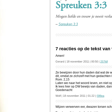
Spreuken 3:3
Mogen liefde en trouw je nooit verlate
--
Spreuken 3:3
7 reacties op de tekst va
Amen!
Gerard | 18 november 2011 | 00:50 |
257fdf
Ze bewijzen door hun daden dat wat de we
dit, omdat ze zichzelf met hun gedachten b
Rom. 2,15
Laten we naar het woord leven, en niet 
Ik lees hier op DW bewijs van daden, dan
Goedenacht
Wolf | 18 november 2011 | 01:22 |
f3f8ea
Wijzen verwerven eer, dwazen torsen sc