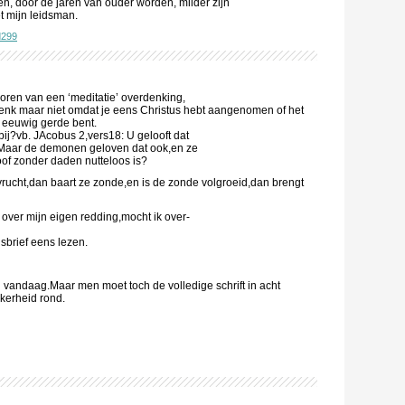
en, door de jaren van ouder worden, milder zijn
 mijn leidsman.
d299
horen van een ‘meditatie’ overdenking,
Denk maar niet omdat je eens Christus hebt aangenomen of het
 eeuwig gerde bent.
ij?vb. JAcobus 2,vers18: U gelooft dat
Maar de demonen geloven dat ook,en ze
oof zonder daden nutteloos is?
rucht,dan baart ze zonde,en is de zonde volgroeid,dan brengt
 over mijn eigen redding,mocht ik over-
brief eens lezen.
n vandaag.Maar men moet toch de volledige schrift in acht
kerheid rond.