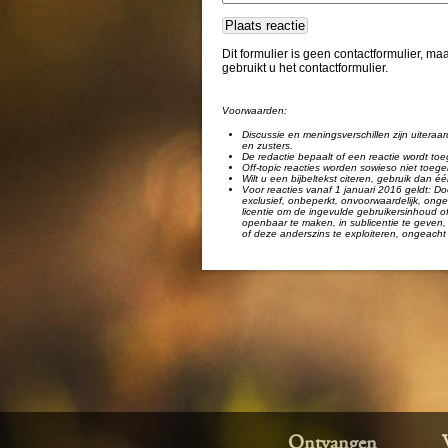
Dit formulier is geen contactformulier, m
gebruikt u het contactformulier.
Voorwaarden:
Discussie en meningsverschillen zijn uiteraar
en zusters.
De redactie bepaalt of een reactie wordt toe
Off-topic reacties worden sowieso niet toege
Wilt u een bijbeltekst citeren, gebruik dan 
Voor reacties vanaf 1 januari 2016 geldt: Doo
exclusief, onbeperkt, onvoorwaardelijk, ongel
licentie om de ingevulde gebruikersinhoud of
openbaar te maken, in sublicentie te geven, 
of deze anderszins te exploiteren, ongeacht 
Ontvangen