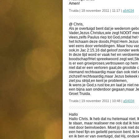
Amen!
Truida | 18 november 2011 | 11:17 |
a54034
@ Chris,
Als je overtuigd bent dat je wederom gebor
Vader,Jezus Christus,wie zegt NOOIT mee
vlees,zelfs Paulus riep tot God,omdat het
het lichaam deze doods,Prijst Hem Jezus
wel eens door verleidingen. Maar hou vast
ook,in Jac 2:15,16 dat geloof zonder werk
In deze tijd word er vaak hel en verdoeme
boodschap!!Het spreekwoord zegt wel,Ste
is er een groeiproses,vertrouwen op hem i
niet dat er een verloren gaat,de grootste
niemand rechtvaardig maar dan ook niet 
zichzelf rechtvaardig,maar Jezus bekeek 
ziet jou strijd,en kent je problemen,
Ik wens je God,s rust toe,en laat je niet
een bijna aan onderdoor gegaan,maar Jezus
Groet Truida.
Truida | 19 november 2011 | 10:48 |
a54034
Hallo
Hallo Chris. Ik heb dat nu helemaal niet.
te staan, maar realiseer me ook dat ik hie
niet door beinvloeden. Moet jij ook niet doe
een heel fijn en geliefd persoon bent. Ik 
en ik ben er van overtuigd, dat Hij, ondank