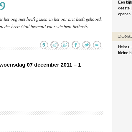
Een bijb
:9
geestel
openen.
at het oog niet heeft gezien en het oor niet heeft gehoord,
, dat heeft God bestemd voor wie hem liefheeft.
DONAT
6
Helpt u
kleine b
n woensdag 07 december 2011 – 1