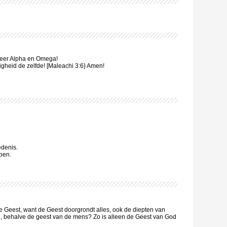
Heer Alpha en Omega!
uwigheid de zelfde! [Maleachi 3:6} Amen!
edenis.
ben.
 Geest, want de Geest doorgrondt alles, ook de diepten van
n, behalve de geest van de mens? Zo is alleen de Geest van God