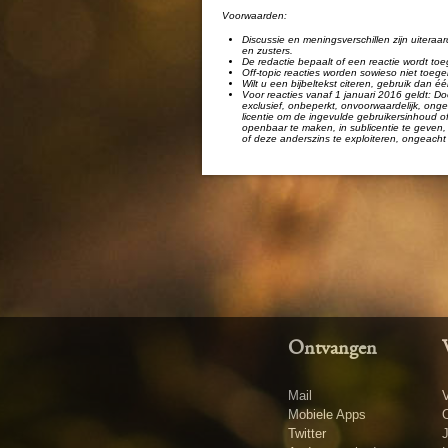
Voorwaarden:
Discussie en meningsverschillen zijn uiteraar
en zusters.
De redactie bepaalt of een reactie wordt toe
Off-topic reacties worden sowieso niet toege
Wilt u een bijbeltekst citeren, gebruik dan 
Voor reacties vanaf 1 januari 2016 geldt: Doo
exclusief, onbeperkt, onvoorwaardelijk, ongel
licentie om de ingevulde gebruikersinhoud of
openbaar te maken, in sublicentie te geven, 
of deze anderszins te exploiteren, ongeacht 
Ontvangen
Mail
V
Mobiele Apps
O
Twitter