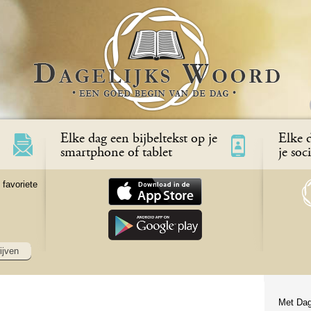
Elke dag een bijbeltekst op je
Elke d
smartphone of tablet
je soc
 favoriete
ijven
Met Dag