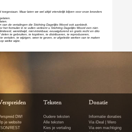
d toegestaan. Maar laten we wel altijd vriendelijk blijven voor onze broeders
gelaten.
laten.
één van de vertalingen die Stichting Dagelijks Woord ook aanbiedt.
r het formulier in te vullen verleent u Stichting Dagelijks Woord een niet-
imiteerd, wereldwijd, niet-intrekbaar, eeuwigdurend en gratis recht en dito
 delen te gebruiken, te kopiëren, te distribueren, te reproduceren,
te vertalen, te wijzigen, weer te geven, er afgeleide werken van te maken
op welke wijze.
Verspreiden
Teksten
Donatie
erspreid DW!
Oudere teksten
Informatie donaties
p je website
Alle teksten
Via iDeal | Wero
JSON/REST
Kies je vertaling
Via een machtiging