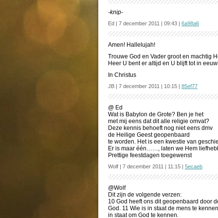
-knip-
Ed | 7 december 2011 | 09:43 |
6a98a6
Amen! Hallelujah!
Trouwe God en Vader groot en machtig 
Heer U bent er altijd en U blijft tot in ee
In Christus
JB | 7 december 2011 | 10:15 |
85ef77
@ Ed
Wat is Babylon de Grote? Ben je het
met mij eens dat dit alle religie omvat?
Deze kennis behoeft nog niet eens dmv
de Heilige Geest geopenbaard
te worden. Het is een kwestie van geschi
Er is maar één……, laten we Hem liefheb
Prettige feestdagen toegewenst
Wolf | 7 december 2011 | 11:15 |
5ecaeb
@Wolf
Dit zijn de volgende verzen:
10 God heeft ons dit geopenbaard door de
God. 11 Wie is in staat de mens te kenne
in staat om God te kennen.