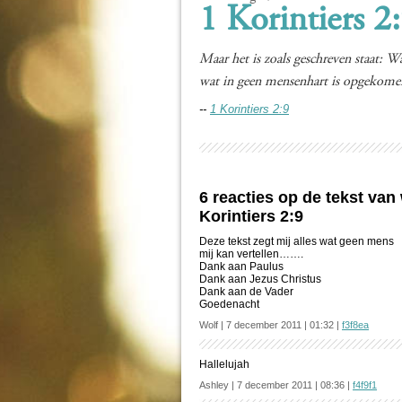
1 Korintiers 2
Maar het is zoals geschreven staat: W
wat in geen mensenhart is opgekomen
--
1 Korintiers 2:9
6 reacties op de tekst va
Korintiers 2:9
Deze tekst zegt mij alles wat geen mens
mij kan vertellen…….
Dank aan Paulus
Dank aan Jezus Christus
Dank aan de Vader
Goedenacht
Wolf | 7 december 2011 | 01:32 |
f3f8ea
Hallelujah
Ashley | 7 december 2011 | 08:36 |
f4f9f1