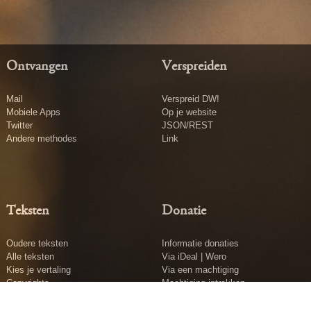
Ontvangen
Verspreiden
Mail
Verspreid DW!
Mobiele Apps
Op je website
Twitter
JSON/REST
Andere methodes
Link
Teksten
Donatie
Oudere teksten
Informatie donaties
Alle teksten
Via iDeal | Wero
Kies je vertaling
Via een machtiging
Copyrights
Machtiging intrekken
Tekst insturen