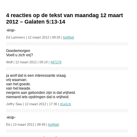
4 reacties op de tekst van maandag 12 maart
2012 – Galaten 5:13-14
-knip-
Ed Lammers | 12 maart 2012 | 08:26 |
6a98a6
Goedemorgen
Voelt u zich vrij?
Wolf | 12 maart 2012 | 09:10 |
487278
ja wolf dat is een interessante vraag.
vrij waarvan.
van het goede.
van het kwade.
nergens aan gebonden zijn is dat vrijheid.
niemand iets opdringen dat is vrijheid.
Jeffry Siau | 12 maart 2012 | 17:36 |
d1a1cb
-knip-
Ed | 13 maart 2012 | 08:49 |
6a98a6