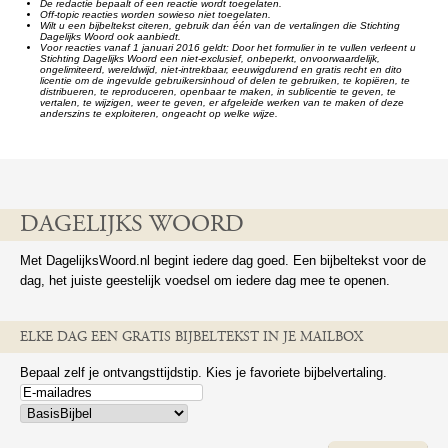
De redactie bepaalt of een reactie wordt toegelaten.
Off-topic reacties worden sowieso niet toegelaten.
Wilt u een bijbeltekst citeren, gebruik dan één van de vertalingen die Stichting
Dagelijks Woord ook aanbiedt.
Voor reacties vanaf 1 januari 2016 geldt: Door het formulier in te vullen verleent u
Stichting Dagelijks Woord een niet-exclusief, onbeperkt, onvoorwaardelijk,
ongelimiteerd, wereldwijd, niet-intrekbaar, eeuwigdurend en gratis recht en dito
licentie om de ingevulde gebruikersinhoud of delen te gebruiken, te kopiëren, te
distribueren, te reproduceren, openbaar te maken, in sublicentie te geven, te
vertalen, te wijzigen, weer te geven, er afgeleide werken van te maken of deze
anderszins te exploiteren, ongeacht op welke wijze.
DAGELIJKS WOORD
Met DagelijksWoord.nl begint iedere dag goed. Een bijbeltekst voor de
dag, het juiste geestelijk voedsel om iedere dag mee te openen.
ELKE DAG EEN GRATIS BIJBELTEKST IN JE MAILBOX
Bepaal zelf je ontvangsttijdstip. Kies je favoriete bijbelvertaling.