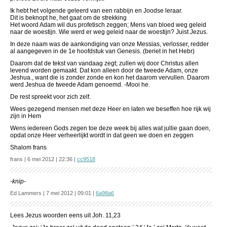
Ik hebt het volgende geleerd van een rabbijn en Joodse leraar.
Dit is beknopt he, het gaat om de strekking
Het woord Adam wil dus profetisch zeggen; Mens van bloed weg geleid
naar de woestijn. Wie werd er weg geleid naar de woestijn? Juist Jezus.
In deze naam was de aankondiging van onze Messias, verlosser, redder
al aangegeven in de 1e hoofdstuk van Genesis. (beriet in het Hebr)
Daarom dat de tekst van vandaag zegt; zullen wij door Christus allen
levend worden gemaakt. Dat kon alleen door de tweede Adam, onze
Jeshua., want die is zonder zonde en kon het daarom vervullen. Daarom
werd Jeshua de tweede Adam genoemd. -Mooi he.
De rest spreekt voor zich zelf.
Wees gezegend mensen met deze Heer en laten we beseffen hoe rijk wij
zijn in Hem
Wens iedereen Gods zegen toe deze week bij alles wat jullie gaan doen,
opdat onze Heer verheerlijkt wordt in dat geen we doen en zeggen
Shalom frans
frans | 6 mei 2012 | 22:36 |
cc9518
-knip-
Ed Lammers | 7 mei 2012 | 09:01 |
6a98a6
Lees Jezus woorden eens uit Joh. 11,23