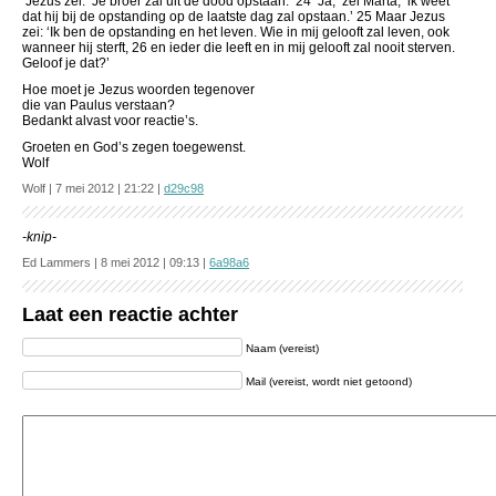
Jezus zei: ‘Je broer zal uit de dood opstaan.’ 24 ‘Ja,’ zei Marta, ‘ik weet
dat hij bij de opstanding op de laatste dag zal opstaan.’ 25 Maar Jezus
zei: ‘Ik ben de opstanding en het leven. Wie in mij gelooft zal leven, ook
wanneer hij sterft, 26 en ieder die leeft en in mij gelooft zal nooit sterven.
Geloof je dat?’
Hoe moet je Jezus woorden tegenover
die van Paulus verstaan?
Bedankt alvast voor reactie’s.
Groeten en God’s zegen toegewenst.
Wolf
Wolf | 7 mei 2012 | 21:22 |
d29c98
-knip-
Ed Lammers | 8 mei 2012 | 09:13 |
6a98a6
Laat een reactie achter
Naam (vereist)
Mail (vereist, wordt niet getoond)