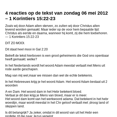
4 reacties op de tekst van zondag 06 mei 2012
– 1 Korintiers 15:22-23
Zoals wij door Adam allen sterven, zo zullen wij door Christus allen
levend worden gemaakt. Maar ieder op de voor hem bepaalde tijd:
Christus als eerste en daarna, wanneer hij komt, zij die hem toebehoren.
— 1 Korintiers 15:22-23
DIT ZO MOOI.
Dit staat heel mooi in Gal 2:20
Betreft de tekst hierboven is een groot geheimenis die God ons openbaar
heeft gemaakt. welke?
In het Nederlands wordt het woord Adam meestal vertaalt met Mens uit
rode aarde geschapen.
Mag van mij wel,maar we missen dan wel de echte betekenis.
In het Hebreeuws krijg je het woord Adam. Het woord Adam bestaat uit 2
woorden
A-en Dam. Het woord dam in het Hebr betekent bloed.
Vertaal je dit dan krijg je Mens van bloed, maar er is meer.
Het woord dam komt van het werkwoord adama. Dat betekent in het hebr
woestijn, maar wordt meestal in het Chr geloof vertaalt met ;droog land of
steppen land.
Is dit belangrijk? Ja zeker, omdat in dit woord van uit het Hebr een
profetie zit die naar Jezus verwijst.