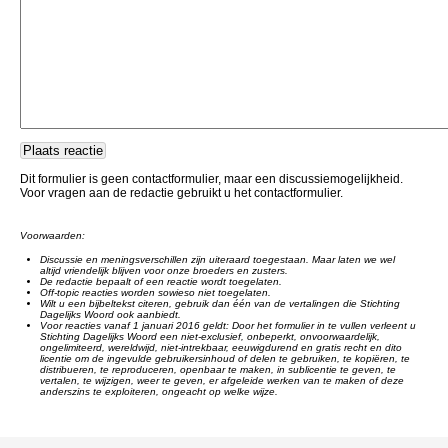
Dit formulier is geen contactformulier, maar een discussiemogelijkheid.
Voor vragen aan de redactie gebruikt u het contactformulier.
Voorwaarden:
Discussie en meningsverschillen zijn uiteraard toegestaan. Maar laten we wel
altijd vriendelijk blijven voor onze broeders en zusters.
De redactie bepaalt of een reactie wordt toegelaten.
Off-topic reacties worden sowieso niet toegelaten.
Wilt u een bijbeltekst citeren, gebruik dan één van de vertalingen die Stichting
Dagelijks Woord ook aanbiedt.
Voor reacties vanaf 1 januari 2016 geldt: Door het formulier in te vullen verleent u
Stichting Dagelijks Woord een niet-exclusief, onbeperkt, onvoorwaardelijk,
ongelimiteerd, wereldwijd, niet-intrekbaar, eeuwigdurend en gratis recht en dito
licentie om de ingevulde gebruikersinhoud of delen te gebruiken, te kopiëren, te
distribueren, te reproduceren, openbaar te maken, in sublicentie te geven, te
vertalen, te wijzigen, weer te geven, er afgeleide werken van te maken of deze
anderszins te exploiteren, ongeacht op welke wijze.