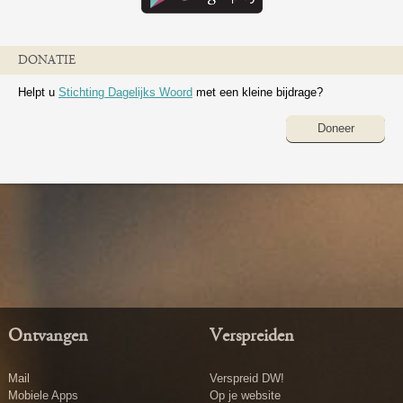
DONATIE
Helpt u
Stichting Dagelijks Woord
met een kleine bijdrage?
Doneer
Ontvangen
Verspreiden
Mail
Verspreid DW!
Mobiele Apps
Op je website