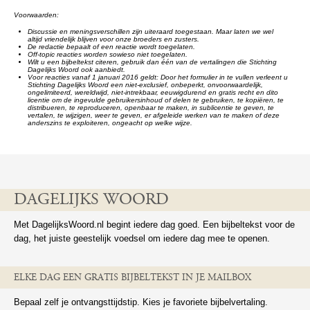
Voorwaarden:
Discussie en meningsverschillen zijn uiteraard toegestaan. Maar laten we wel
altijd vriendelijk blijven voor onze broeders en zusters.
De redactie bepaalt of een reactie wordt toegelaten.
Off-topic reacties worden sowieso niet toegelaten.
Wilt u een bijbeltekst citeren, gebruik dan één van de vertalingen die Stichting
Dagelijks Woord ook aanbiedt.
Voor reacties vanaf 1 januari 2016 geldt: Door het formulier in te vullen verleent u
Stichting Dagelijks Woord een niet-exclusief, onbeperkt, onvoorwaardelijk,
ongelimiteerd, wereldwijd, niet-intrekbaar, eeuwigdurend en gratis recht en dito
licentie om de ingevulde gebruikersinhoud of delen te gebruiken, te kopiëren, te
distribueren, te reproduceren, openbaar te maken, in sublicentie te geven, te
vertalen, te wijzigen, weer te geven, er afgeleide werken van te maken of deze
anderszins te exploiteren, ongeacht op welke wijze.
DAGELIJKS WOORD
Met DagelijksWoord.nl begint iedere dag goed. Een bijbeltekst voor de
dag, het juiste geestelijk voedsel om iedere dag mee te openen.
ELKE DAG EEN GRATIS BIJBELTEKST IN JE MAILBOX
Bepaal zelf je ontvangsttijdstip. Kies je favoriete bijbelvertaling.