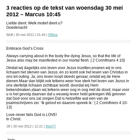
3 reacties op de tekst van woensdag 30 mei
2012 – Marcus 10:45
Liefde dient. Welk motief dient u?
Goedenacht
Wolf | 30 mei 2012 | 01:44 |
f3f8ea
Embrace God’s Cross
Always carrying about in the body the dying Jesus, so that the life of
Jesus also may be manifested in our mortal flesh. [ 2 Corinthians 4:10]
Omdat wij dagelijks ons leven voor Jezus inzetten,ervaren wij in ons
lichaam het sterven van Jezus; en zo komt ook het leven van Christus in
ons tot outing. Ja, ons leven loopt steeds gevaar, omdat wij de Here
dienen.Maar dan blijkt ook telkens weer hoe sterk het leven van Jezus in
ons sterfelijk lichaam zichtbaar wordt. doordat wij Hem
bekendmaken,staan wij telkens weer oog in oog met de dood; maar voor
u is het gevolg daarvan dat u eeuwig leven hebt gekregen.Wij geloven
dat God voor ons zal zorgen.Dat is hetzelfde wat een van de
psalmschrijvers zei: ‘Ik geloof en daarom spreek ik.’ [ 2 Corinthiers 4:10-
13]
Love never fails God is LOVE!
In Christ
JB | 30 mei 2012 | 12:21 |
85ef77