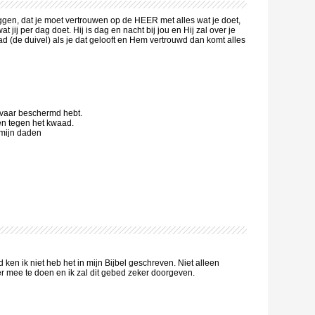
gen, dat je moet vertrouwen op de HEER met alles wat je doet,
 jij per dag doet. Hij is dag en nacht bij jou en Hij zal over je
(de duivel) als je dat gelooft en Hem vertrouwd dan komt alles
evaar beschermd hebt.
en tegen het kwaad.
 mijn daden
ken ik niet heb het in mijn Bijbel geschreven. Niet alleen
r mee te doen en ik zal dit gebed zeker doorgeven.