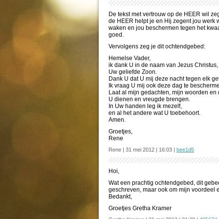
De tekst met vertrouw op de HEER wil zeg
de HEER helpt je en Hij zegent jou werk wat
waken en jou beschermen tegen het kwaad 
goed.
Vervolgens zeg je dit ochtendgebed:
Hemelse Vader,
ik dank U in de naam van Jezus Christus,
Uw geliefde Zoon.
Dank U dat U mij deze nacht tegen elk g
Ik vraag U mij ook deze dag te bescherm
Laat al mijn gedachten, mijn woorden en
U dienen en vreugde brengen.
In Uw handen leg ik mezelf,
en al het andere wat U toebehoort.
Amen.
Groetjes,
Rene
Rene | 31 mei 2012 | 16:03 |
bee1d5
Hoi,
Wat een prachtig ochtendgebed, dit gebed 
geschreven, maar ook om mijn voordeel e
Bedankt,
Groetjes Gretha Kramer