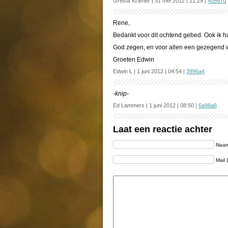
Gretha Kramer | 31 mei 2012 | 21:29 |
40567d
Rene,
Bedankt voor dit ochtend gebed. Ook ik h
God zegen, en voor allen een gezegend
Groeten Edwin
Edwin L | 1 juni 2012 | 04:54 |
3996a4
-knip-
Ed Lammers | 1 juni 2012 | 08:50 |
6a98a6
Laat een reactie achter
Naam 
Mail 