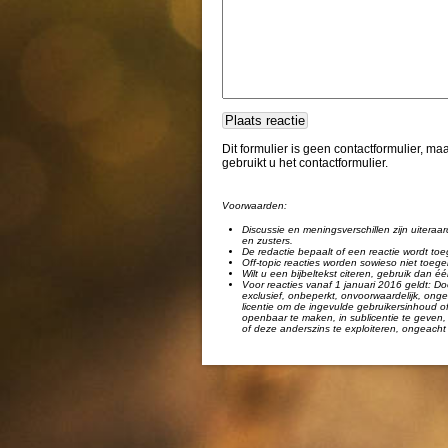
Dit formulier is geen contactformulier, m
gebruikt u het contactformulier.
Voorwaarden:
Discussie en meningsverschillen zijn uiteraar
en zusters.
De redactie bepaalt of een reactie wordt toe
Off-topic reacties worden sowieso niet toege
Wilt u een bijbeltekst citeren, gebruik dan 
Voor reacties vanaf 1 januari 2016 geldt: Doo
exclusief, onbeperkt, onvoorwaardelijk, ongel
licentie om de ingevulde gebruikersinhoud of
openbaar te maken, in sublicentie te geven, 
of deze anderszins te exploiteren, ongeacht 