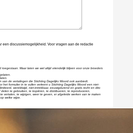
aar een discussiemogelijkheid. Voor vragen aan de redactie
d toegestaan. Maar laten we wel altijd vriendelijk blijven voor onze broeders
gelaten.
laten.
één van de vertalingen die Stichting Dagelijks Woord ook aanbiedt.
r het formulier in te vullen verleent u Stichting Dagelijks Woord een niet-
imiteerd, wereldwijd, niet-intrekbaar, eeuwigdurend en gratis recht en dito
 delen te gebruiken, te kopiëren, te distribueren, te reproduceren,
te vertalen, te wijzigen, weer te geven, er afgeleide werken van te maken
op welke wijze.