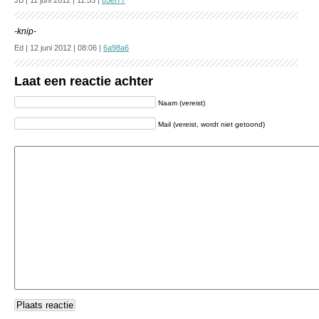
JB | 11 juni 2012 | 11:53 |
85ef77
-knip-
Ed | 12 juni 2012 | 08:06 |
6a98a6
Laat een reactie achter
Naam (vereist)
Mail (vereist, wordt niet getoond)