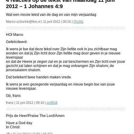
4 reacties op de tekst van maandag 11 juni
2012 – 1 Johannes 4:9
Wat een mooie tekst van de dag en van mijn verjaardag
Marco-schurink@live.nl | 11 juni 2012 | 00:15 |
f7c241
HOI Marco
Gefeliciteerd.
Ik wens je toe dat deze tekst over Zijn liefde ook in jou zichtbaar mag
worden en dat jij Zijn licht door Zijn liefde mag door geven in je nieuwe
levensjaar
en dat de Heere je zegen zal en je zal beschermen en Zijn licht over jouw
gezicht zal laten schijnen en dat je mag ontvangen Zijn shalom; de
jeroesalaiem shalom.
Dat betekent twee handen maken vrede.
Ik wens je een gezegende verjaardag en nieuw begin toe van jouw
nieuwe levensjaar.
Gb, frans
frans | 11 juni 2012 | 09:16 |
cc9518
Prijs de Heer!Praise The Lord!Amen
Have a God day
In Christ