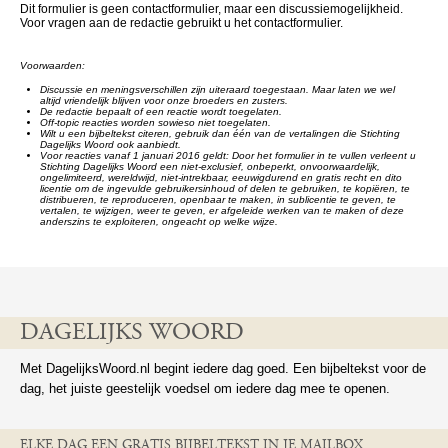
Dit formulier is geen contactformulier, maar een discussiemogelijkheid.
Voor vragen aan de redactie gebruikt u het contactformulier.
Voorwaarden:
Discussie en meningsverschillen zijn uiteraard toegestaan. Maar laten we wel
altijd vriendelijk blijven voor onze broeders en zusters.
De redactie bepaalt of een reactie wordt toegelaten.
Off-topic reacties worden sowieso niet toegelaten.
Wilt u een bijbeltekst citeren, gebruik dan één van de vertalingen die Stichting
Dagelijks Woord ook aanbiedt.
Voor reacties vanaf 1 januari 2016 geldt: Door het formulier in te vullen verleent u
Stichting Dagelijks Woord een niet-exclusief, onbeperkt, onvoorwaardelijk,
ongelimiteerd, wereldwijd, niet-intrekbaar, eeuwigdurend en gratis recht en dito
licentie om de ingevulde gebruikersinhoud of delen te gebruiken, te kopiëren, te
distribueren, te reproduceren, openbaar te maken, in sublicentie te geven, te
vertalen, te wijzigen, weer te geven, er afgeleide werken van te maken of deze
anderszins te exploiteren, ongeacht op welke wijze.
DAGELIJKS WOORD
Met DagelijksWoord.nl begint iedere dag goed. Een bijbeltekst voor de
dag, het juiste geestelijk voedsel om iedere dag mee te openen.
ELKE DAG EEN GRATIS BIJBELTEKST IN JE MAILBOX