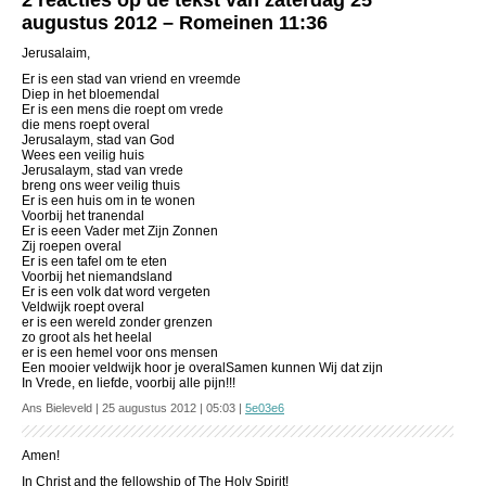
2 reacties op de tekst van zaterdag 25
augustus 2012 – Romeinen 11:36
Jerusalaim,
Er is een stad van vriend en vreemde
Diep in het bloemendal
Er is een mens die roept om vrede
die mens roept overal
Jerusalaym, stad van God
Wees een veilig huis
Jerusalaym, stad van vrede
breng ons weer veilig thuis
Er is een huis om in te wonen
Voorbij het tranendal
Er is eeen Vader met Zijn Zonnen
Zij roepen overal
Er is een tafel om te eten
Voorbij het niemandsland
Er is een volk dat word vergeten
Veldwijk roept overal
er is een wereld zonder grenzen
zo groot als het heelal
er is een hemel voor ons mensen
Een mooier veldwijk hoor je overalSamen kunnen Wij dat zijn
In Vrede, en liefde, voorbij alle pijn!!!
Ans Bieleveld | 25 augustus 2012 | 05:03 |
5e03e6
Amen!
In Christ and the fellowship of The Holy Spirit!