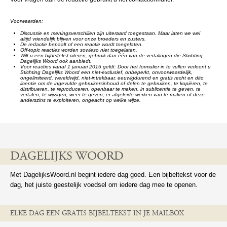
Voorwaarden:
Discussie en meningsverschillen zijn uiteraard toegestaan. Maar laten we wel
altijd vriendelijk blijven voor onze broeders en zusters.
De redactie bepaalt of een reactie wordt toegelaten.
Off-topic reacties worden sowieso niet toegelaten.
Wilt u een bijbeltekst citeren, gebruik dan één van de vertalingen die Stichting
Dagelijks Woord ook aanbiedt.
Voor reacties vanaf 1 januari 2016 geldt: Door het formulier in te vullen verleent u
Stichting Dagelijks Woord een niet-exclusief, onbeperkt, onvoorwaardelijk,
ongelimiteerd, wereldwijd, niet-intrekbaar, eeuwigdurend en gratis recht en dito
licentie om de ingevulde gebruikersinhoud of delen te gebruiken, te kopiëren, te
distribueren, te reproduceren, openbaar te maken, in sublicentie te geven, te
vertalen, te wijzigen, weer te geven, er afgeleide werken van te maken of deze
anderszins te exploiteren, ongeacht op welke wijze.
DAGELIJKS WOORD
Met DagelijksWoord.nl begint iedere dag goed. Een bijbeltekst voor de
dag, het juiste geestelijk voedsel om iedere dag mee te openen.
ELKE DAG EEN GRATIS BIJBELTEKST IN JE MAILBOX