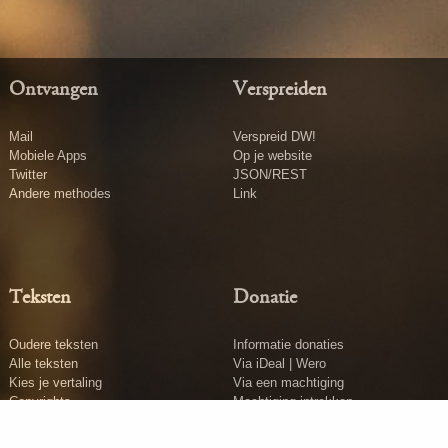
Ontvangen
Verspreiden
Mail
Verspreid DW!
Mobiele Apps
Op je website
Twitter
JSON/REST
Andere methodes
Link
Teksten
Donatie
Oudere teksten
Informatie donaties
Alle teksten
Via iDeal | Wero
Kies je vertaling
Via een machtiging
Copyrights
Machtiging intrekken
Tekst insturen