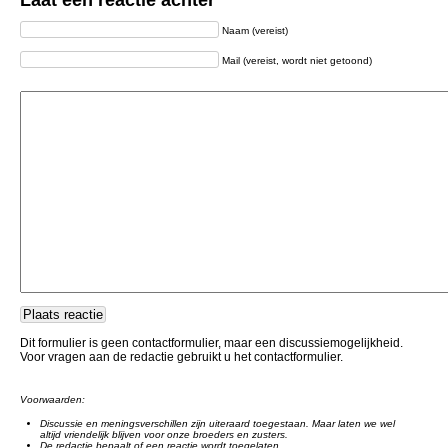
Laat een reactie achter
Naam (vereist)
Mail (vereist, wordt niet getoond)
Dit formulier is geen contactformulier, maar een discussiemogelijkheid.
Voor vragen aan de redactie gebruikt u het contactformulier.
Voorwaarden:
Discussie en meningsverschillen zijn uiteraard toegestaan. Maar laten we wel
altijd vriendelijk blijven voor onze broeders en zusters.
De redactie bepaalt of een reactie wordt toegelaten.