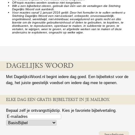
Off-topic reacties worden sowieso niet toegelaten.
Wilt u een bijbeltekst citeren, gebruik dan één van de vertalingen die Stichting
Dagelijks Woord ook aanbiedt.
Voor reacties vanaf 1 januari 2016 geldt: Door het formulier in te vullen verleent u
Stichting Dagelijks Woord een niet-exclusief, onbeperkt, onvoorwaardelijk,
ongelimiteerd, wereldwijd, niet-intrekbaar, eeuwigdurend en gratis recht en dito
licentie om de ingevulde gebruikersinhoud of delen te gebruiken, te kopiëren, te
distribueren, te reproduceren, openbaar te maken, in sublicentie te geven, te
vertalen, te wijzigen, weer te geven, er afgeleide werken van te maken of deze
anderszins te exploiteren, ongeacht op welke wijze.
DAGELIJKS WOORD
Met DagelijksWoord.nl begint iedere dag goed. Een bijbeltekst voor de
dag, het juiste geestelijk voedsel om iedere dag mee te openen.
ELKE DAG EEN GRATIS BIJBELTEKST IN JE MAILBOX
Bepaal zelf je ontvangsttijdstip. Kies je favoriete bijbelvertaling.
Inschrijven