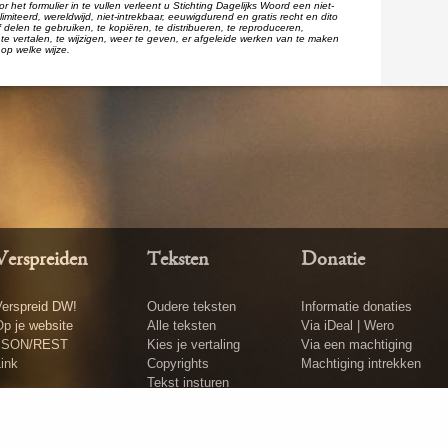
r het formulier in te vullen verleent u Stichting Dagelijks Woord een niet-
imiteerd, wereldwijd, niet-intrekbaar, eeuwigdurend en gratis recht en dito
 delen te gebruiken, te kopiëren, te distribueren, te reproduceren,
te vertalen, te wijzigen, weer te geven, er afgeleide werken van te maken
op welke wijze.
Verspreiden
Teksten
Donatie
erspreid DW!
Oudere teksten
Informatie donaties
p je website
Alle teksten
Via iDeal | Wero
JSON/REST
Kies je vertaling
Via een machtiging
ink
Copyrights
Machtiging intrekken
Tekst insturen