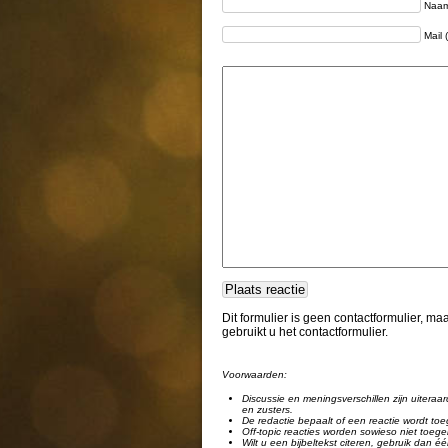
Naam 
Mail 
Dit formulier is geen contactformulier, m
gebruikt u het contactformulier.
Voorwaarden:
Discussie en meningsverschillen zijn uiteraar
en zusters.
De redactie bepaalt of een reactie wordt toe
Off-topic reacties worden sowieso niet toege
Wilt u een bijbeltekst citeren, gebruik dan 