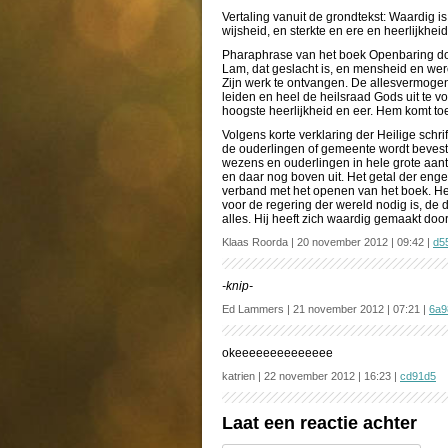
Vertaling vanuit de grondtekst: Waardig is
wijsheid, en sterkte en ere en heerlijkhei
Pharaphrase van het boek Openbaring doo
Lam, dat geslacht is, en mensheid en were
Zijn werk te ontvangen. De allesvermogend
leiden en heel de heilsraad Gods uit te v
hoogste heerlijkheid en eer. Hem komt toe 
Volgens korte verklaring der Heilige schri
de ouderlingen of gemeente wordt beves
wezens en ouderlingen in hele grote aan
en daar nog boven uit. Het getal der enge
verband met het openen van het boek. He
voor de regering der wereld nodig is, de d
alles. Hij heeft zich waardig gemaakt do
Klaas Roorda | 20 november 2012 | 09:42 |
d5
-knip-
Ed Lammers | 21 november 2012 | 07:21 |
6a9
okeeeeeeeeeeeeee
katrien | 22 november 2012 | 16:23 |
cd91d5
Laat een reactie achter