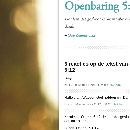
Openbaring 5
Het lam dat geslacht is, komt alle mac
dank.
--
Openbaring 5:12
5 reacties op de tekst va
5:12
-knip-
Ed | 20 november 2012 | 06:50 |
6a98a6
Hallelujah, Wát een God hebben wij! Dan
Hedy | 20 november 2012 | 08:26 |
b32be3
Kerntekst: Openb. 5;12:Het lam dat geslach
eer, lof en dank.
Lezen: Openb. 5:1-14