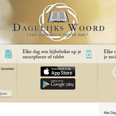
Elke dag een bijbeltekst op je
Elke d
smartphone of tablet
je soc
 favoriete
ijven
Met Dag