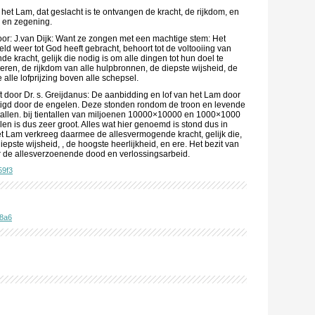
 het Lam, dat geslacht is te ontvangen de kracht, de rijkdom, en
d en zegening.
r: J.van Dijk: Want ze zongen met een machtige stem: Het
ld weer tot God heeft gebracht, behoort tot de voltooiing van
e kracht, gelijk die nodig is om alle dingen tot hun doel te
oeren, de rijkdom van alle hulpbronnen, de diepste wijsheid, de
alle lofprijzing boven alle schepsel.
ft door Dr. s. Greijdanus: De aanbidding en lof van het Lam door
tigd door de engelen. Deze stonden rondom de troon en levende
tallen. bij tientallen van miljoenen 10000×10000 en 1000×1000
len is dus zeer groot. Alles wat hier genoemd is stond dus in
t Lam verkreeg daarmee de allesvermogende kracht, gelijk die,
iepste wijsheid, , de hoogste heerlijkheid, en ere. Het bezit van
or de allesverzoenende dood en verlossingsarbeid.
59f3
8a6