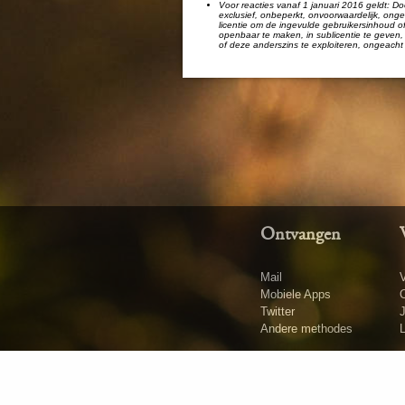
Voor reacties vanaf 1 januari 2016 geldt: Doo
exclusief, onbeperkt, onvoorwaardelijk, ongel
licentie om de ingevulde gebruikersinhoud of
openbaar te maken, in sublicentie te geven, 
of deze anderszins te exploiteren, ongeacht 
Ontvangen
Mail
V
Mobiele Apps
O
Twitter
Andere methodes
L