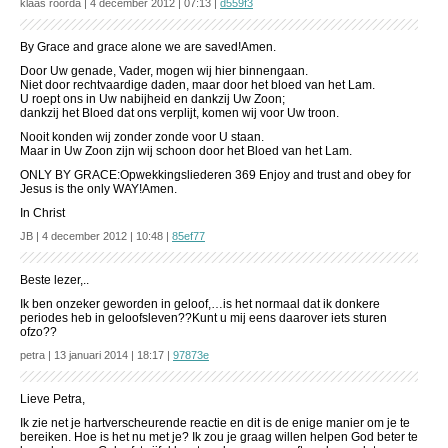
klaas roorda | 4 december 2012 | 07:13 |
d559f3
By Grace and grace alone we are saved!Amen.
Door Uw genade, Vader, mogen wij hier binnengaan.
Niet door rechtvaardige daden, maar door het bloed van het Lam.
U roept ons in Uw nabijheid en dankzij Uw Zoon;
dankzij het Bloed dat ons verplijt, komen wij voor Uw troon.
Nooit konden wij zonder zonde voor U staan.
Maar in Uw Zoon zijn wij schoon door het Bloed van het Lam.
ONLY BY GRACE:Opwekkingsliederen 369 Enjoy and trust and obey for
Jesus is the only WAY!Amen.
In Christ
JB | 4 december 2012 | 10:48 |
85ef77
Beste lezer,..
Ik ben onzeker geworden in geloof,…is het normaal dat ik donkere
periodes heb in geloofsleven??Kunt u mij eens daarover iets sturen
ofzo??
petra | 13 januari 2014 | 18:17 |
97873e
Lieve Petra,
Ik zie net je hartverscheurende reactie en dit is de enige manier om je te
bereiken. Hoe is het nu met je? Ik zou je graag willen helpen God beter te