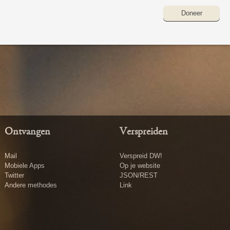
Doneer
Ontvangen
Verspreiden
Mail
Verspreid DW!
Mobiele Apps
Op je website
Twitter
JSON/REST
Andere methodes
Link