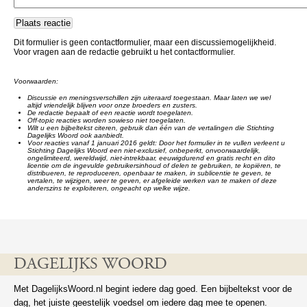
Dit formulier is geen contactformulier, maar een discussiemogelijkheid.
Voor vragen aan de redactie gebruikt u het contactformulier.
Voorwaarden:
Discussie en meningsverschillen zijn uiteraard toegestaan. Maar laten we wel
altijd vriendelijk blijven voor onze broeders en zusters.
De redactie bepaalt of een reactie wordt toegelaten.
Off-topic reacties worden sowieso niet toegelaten.
Wilt u een bijbeltekst citeren, gebruik dan één van de vertalingen die Stichting
Dagelijks Woord ook aanbiedt.
Voor reacties vanaf 1 januari 2016 geldt: Door het formulier in te vullen verleent u
Stichting Dagelijks Woord een niet-exclusief, onbeperkt, onvoorwaardelijk,
ongelimiteerd, wereldwijd, niet-intrekbaar, eeuwigdurend en gratis recht en dito
licentie om de ingevulde gebruikersinhoud of delen te gebruiken, te kopiëren, te
distribueren, te reproduceren, openbaar te maken, in sublicentie te geven, te
vertalen, te wijzigen, weer te geven, er afgeleide werken van te maken of deze
anderszins te exploiteren, ongeacht op welke wijze.
DAGELIJKS WOORD
Met DagelijksWoord.nl begint iedere dag goed. Een bijbeltekst voor de
dag, het juiste geestelijk voedsel om iedere dag mee te openen.