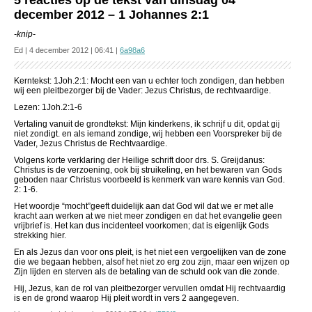
5 reacties op de tekst van dinsdag 04
december 2012 – 1 Johannes 2:1
-knip-
Ed | 4 december 2012 | 06:41 |
6a98a6
Kerntekst: 1Joh.2:1: Mocht een van u echter toch zondigen, dan hebben
wij een pleitbezorger bij de Vader: Jezus Christus, de rechtvaardige.
Lezen: 1Joh.2:1-6
Vertaling vanuit de grondtekst: Mijn kinderkens, ik schrijf u dit, opdat gij
niet zondigt. en als iemand zondige, wij hebben een Voorspreker bij de
Vader, Jezus Christus de Rechtvaardige.
Volgens korte verklaring der Heilige schrift door drs. S. Greijdanus:
Christus is de verzoening, ook bij struikeling, en het bewaren van Gods
geboden naar Christus voorbeeld is kenmerk van ware kennis van God.
2: 1-6.
Het woordje “mocht”geeft duidelijk aan dat God wil dat we er met alle
kracht aan werken at we niet meer zondigen en dat het evangelie geen
vrijbrief is. Het kan dus incidenteel voorkomen; dat is eigenlijk Gods
strekking hier.
En als Jezus dan voor ons pleit, is het niet een vergoelijken van de zone
die we begaan hebben, alsof het niet zo erg zou zijn, maar een wijzen op
Zijn lijden en sterven als de betaling van de schuld ook van die zonde.
Hij, Jezus, kan de rol van pleitbezorger vervullen omdat Hij rechtvaardig
is en de grond waarop Hij pleit wordt in vers 2 aangegeven.