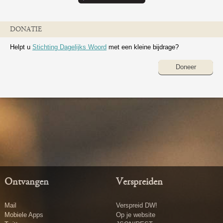
DONATIE
Helpt u
Stichting Dagelijks Woord
met een kleine bijdrage?
Doneer
Ontvangen
Verspreiden
Mail
Verspreid DW!
Mobiele Apps
Op je website