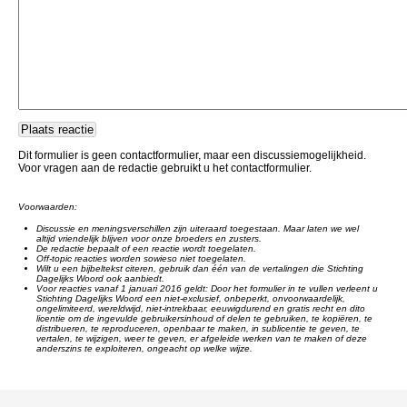
Dit formulier is geen contactformulier, maar een discussiemogelijkheid.
Voor vragen aan de redactie gebruikt u het contactformulier.
Voorwaarden:
Discussie en meningsverschillen zijn uiteraard toegestaan. Maar laten we wel
altijd vriendelijk blijven voor onze broeders en zusters.
De redactie bepaalt of een reactie wordt toegelaten.
Off-topic reacties worden sowieso niet toegelaten.
Wilt u een bijbeltekst citeren, gebruik dan één van de vertalingen die Stichting
Dagelijks Woord ook aanbiedt.
Voor reacties vanaf 1 januari 2016 geldt: Door het formulier in te vullen verleent u
Stichting Dagelijks Woord een niet-exclusief, onbeperkt, onvoorwaardelijk,
ongelimiteerd, wereldwijd, niet-intrekbaar, eeuwigdurend en gratis recht en dito
licentie om de ingevulde gebruikersinhoud of delen te gebruiken, te kopiëren, te
distribueren, te reproduceren, openbaar te maken, in sublicentie te geven, te
vertalen, te wijzigen, weer te geven, er afgeleide werken van te maken of deze
anderszins te exploiteren, ongeacht op welke wijze.