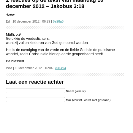
2 reacties op de tekst van maandag 10
december 2012 – Jakobus 3:18
-knip-
Ed | 10 december 2012 | 06:29 |
6a98a6
Math. 5,9
Gelukkig de vredestichters,
want zij zullen kinderen van God genoemd worden.
Het is de navolging van de vrede en de liefde Gods in de praktische
wandel, zoals Christus die hier op aarde geopenbaard heeft.
Be blessed
Wolf | 10 december 2012 | 16:04 |
c31494
Laat een reactie achter
Naam (vereist)
Mail (vereist, wordt niet getoond)