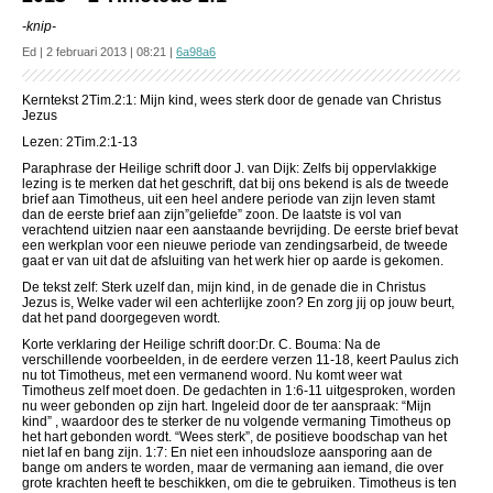
-knip-
Ed | 2 februari 2013 | 08:21 |
6a98a6
Kerntekst 2Tim.2:1: Mijn kind, wees sterk door de genade van Christus
Jezus
Lezen: 2Tim.2:1-13
Paraphrase der Heilige schrift door J. van Dijk: Zelfs bij oppervlakkige
lezing is te merken dat het geschrift, dat bij ons bekend is als de tweede
brief aan Timotheus, uit een heel andere periode van zijn leven stamt
dan de eerste brief aan zijn”geliefde” zoon. De laatste is vol van
verachtend uitzien naar een aanstaande bevrijding. De eerste brief bevat
een werkplan voor een nieuwe periode van zendingsarbeid, de tweede
gaat er van uit dat de afsluiting van het werk hier op aarde is gekomen.
De tekst zelf: Sterk uzelf dan, mijn kind, in de genade die in Christus
Jezus is, Welke vader wil een achterlijke zoon? En zorg jij op jouw beurt,
dat het pand doorgegeven wordt.
Korte verklaring der Heilige schrift door:Dr. C. Bouma: Na de
verschillende voorbeelden, in de eerdere verzen 11-18, keert Paulus zich
nu tot Timotheus, met een vermanend woord. Nu komt weer wat
Timotheus zelf moet doen. De gedachten in 1:6-11 uitgesproken, worden
nu weer gebonden op zijn hart. Ingeleid door de ter aanspraak: “Mijn
kind” , waardoor des te sterker de nu volgende vermaning Timotheus op
het hart gebonden wordt. “Wees sterk”, de positieve boodschap van het
niet laf en bang zijn. 1:7: En niet een inhoudsloze aansporing aan de
bange om anders te worden, maar de vermaning aan iemand, die over
grote krachten heeft te beschikken, om die te gebruiken. Timotheus is ten