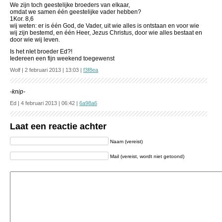
We zijn toch geestelijke broeders van elkaar,
omdat we samen één geestelijke vader hebben?
1Kor. 8,6
wij weten: er is één God, de Vader, uit wie alles is ontstaan en voor wie
wij zijn bestemd, en één Heer, Jezus Christus, door wie alles bestaat en
door wie wij leven.
Is het nIet broeder Ed?!
Iedereen een fijn weekend toegewenst
Wolf | 2 februari 2013 | 13:03 |
f3f8ea
-knip-
Ed | 4 februari 2013 | 06:42 |
6a98a6
Laat een reactie achter
Naam (vereist)
Mail (vereist, wordt niet getoond)