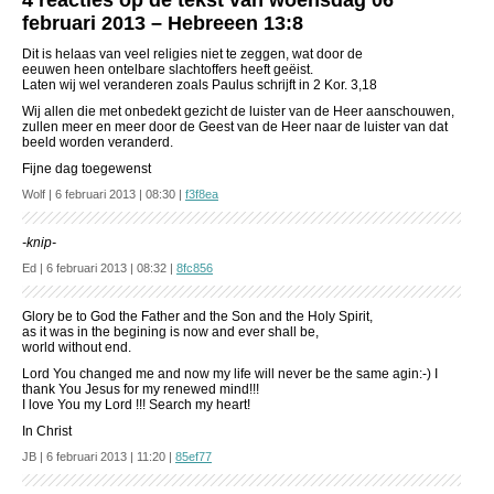
4 reacties op de tekst van woensdag 06
februari 2013 – Hebreeen 13:8
Dit is helaas van veel religies niet te zeggen, wat door de
eeuwen heen ontelbare slachtoffers heeft geëist.
Laten wij wel veranderen zoals Paulus schrijft in 2 Kor. 3,18
Wij allen die met onbedekt gezicht de luister van de Heer aanschouwen,
zullen meer en meer door de Geest van de Heer naar de luister van dat
beeld worden veranderd.
Fijne dag toegewenst
Wolf | 6 februari 2013 | 08:30 |
f3f8ea
-knip-
Ed | 6 februari 2013 | 08:32 |
8fc856
Glory be to God the Father and the Son and the Holy Spirit,
as it was in the begining is now and ever shall be,
world without end.
Lord You changed me and now my life will never be the same agin:-) I
thank You Jesus for my renewed mind!!!
I love You my Lord !!! Search my heart!
In Christ
JB | 6 februari 2013 | 11:20 |
85ef77