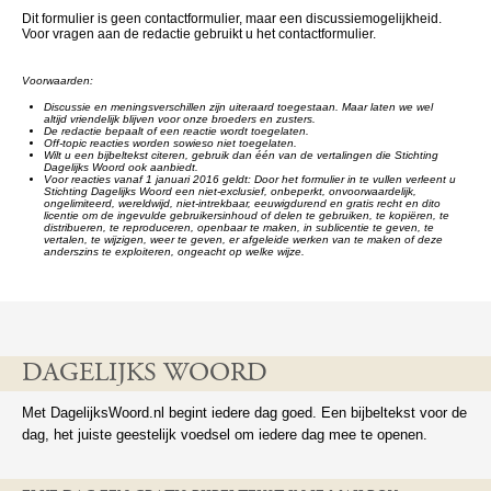
Dit formulier is geen contactformulier, maar een discussiemogelijkheid.
Voor vragen aan de redactie gebruikt u het contactformulier.
Voorwaarden:
Discussie en meningsverschillen zijn uiteraard toegestaan. Maar laten we wel
altijd vriendelijk blijven voor onze broeders en zusters.
De redactie bepaalt of een reactie wordt toegelaten.
Off-topic reacties worden sowieso niet toegelaten.
Wilt u een bijbeltekst citeren, gebruik dan één van de vertalingen die Stichting
Dagelijks Woord ook aanbiedt.
Voor reacties vanaf 1 januari 2016 geldt: Door het formulier in te vullen verleent u
Stichting Dagelijks Woord een niet-exclusief, onbeperkt, onvoorwaardelijk,
ongelimiteerd, wereldwijd, niet-intrekbaar, eeuwigdurend en gratis recht en dito
licentie om de ingevulde gebruikersinhoud of delen te gebruiken, te kopiëren, te
distribueren, te reproduceren, openbaar te maken, in sublicentie te geven, te
vertalen, te wijzigen, weer te geven, er afgeleide werken van te maken of deze
anderszins te exploiteren, ongeacht op welke wijze.
DAGELIJKS WOORD
Met DagelijksWoord.nl begint iedere dag goed. Een bijbeltekst voor de
dag, het juiste geestelijk voedsel om iedere dag mee te openen.