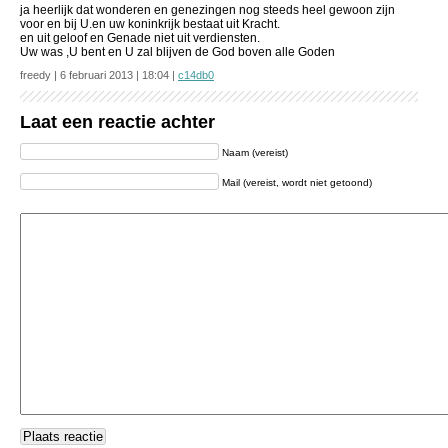
ja heerlijk dat wonderen en genezingen nog steeds heel gewoon zijn
voor en bij U.en uw koninkrijk bestaat uit Kracht.
en uit geloof en Genade niet uit verdiensten.
Uw was ,U bent en U zal blijven de God boven alle Goden
freedy | 6 februari 2013 | 18:04 |
c14db0
Laat een reactie achter
Naam (vereist)
Mail (vereist, wordt niet getoond)