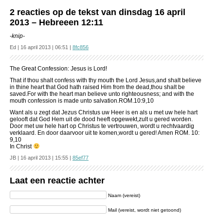
2 reacties op de tekst van dinsdag 16 april
2013 – Hebreeen 12:11
-knip-
Ed | 16 april 2013 | 06:51 |
8fc856
The Great Confession: Jesus is Lord!
That if thou shalt confess with thy mouth the Lord Jesus,and shalt believe
in thine heart that God hath raised Him from the dead,thou shalt be
saved.For with the heart man believe unto righteousness; and with the
mouth confession is made unto salvation.ROM.10:9,10
Want als u zegt dat Jezus Christus uw Heer is en als u met uw hele hart
gelooft dat God Hem uit de dood heeft opgewekt,zult u gered worden.
Door met uw hele hart op Christus te vertrouwen, wordt u rechtvaardig
verklaard. En door daarvoor uit te komen,wordt u gered! Amen ROM. 10:
9,10
In Christ
JB | 16 april 2013 | 15:55 |
85ef77
Laat een reactie achter
Naam (vereist)
Mail (vereist, wordt niet getoond)