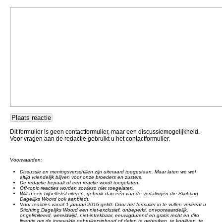
Dit formulier is geen contactformulier, maar een discussiemogelijkheid.
Voor vragen aan de redactie gebruikt u het contactformulier.
Voorwaarden:
Discussie en meningsverschillen zijn uiteraard toegestaan. Maar laten we wel
altijd vriendelijk blijven voor onze broeders en zusters.
De redactie bepaalt of een reactie wordt toegelaten.
Off-topic reacties worden sowieso niet toegelaten.
Wilt u een bijbeltekst citeren, gebruik dan één van de vertalingen die Stichting
Dagelijks Woord ook aanbiedt.
Voor reacties vanaf 1 januari 2016 geldt: Door het formulier in te vullen verleent u
Stichting Dagelijks Woord een niet-exclusief, onbeperkt, onvoorwaardelijk,
ongelimiteerd, wereldwijd, niet-intrekbaar, eeuwigdurend en gratis recht en dito
licentie om de ingevulde gebruikersinhoud of delen te gebruiken, te kopiëren, te