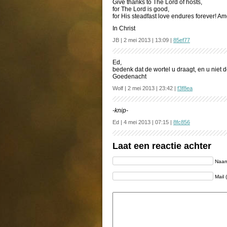
Give thanks to The Lord of hosts,
for The Lord is good,
for His steadfast love endures forever! Am
In Christ
JB | 2 mei 2013 | 13:09 |
85ef77
Ed,
bedenk dat de wortel u draagt, en u niet d
Goedenacht
Wolf | 2 mei 2013 | 23:42 |
f3f8ea
-knip-
Ed | 4 mei 2013 | 07:15 |
8fc856
Laat een reactie achter
Naam 
Mail 