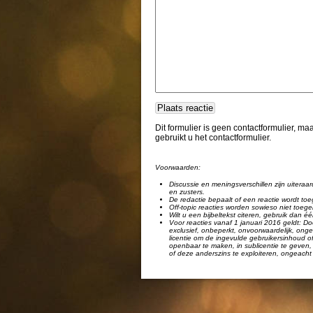
Dit formulier is geen contactformulier, m
gebruikt u het contactformulier.
Voorwaarden:
Discussie en meningsverschillen zijn uiteraar
en zusters.
De redactie bepaalt of een reactie wordt toe
Off-topic reacties worden sowieso niet toege
Wilt u een bijbeltekst citeren, gebruik dan 
Voor reacties vanaf 1 januari 2016 geldt: Doo
exclusief, onbeperkt, onvoorwaardelijk, ongel
licentie om de ingevulde gebruikersinhoud of
openbaar te maken, in sublicentie te geven, 
of deze anderszins te exploiteren, ongeacht 