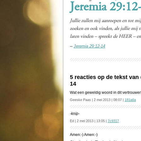
Jeremia 29:12
Jullie zullen mij aanroepen en tot mij 
zoeken en ook vinden, als jullie mij 
laten vinden – spreekt de HEER – en i
--
Jeremia 29:12-14
5 reacties op de tekst va
14
Wat een geweldig woord in dit vertrouwen 
Geeske Paas | 2 mei 2013 | 08:07 |
181a6a
-knip-
Ed | 2 mei 2013 | 13:05 |
7c9317
Amen:-) Amen:-)