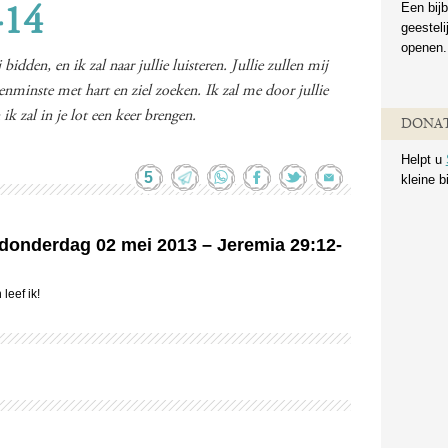
Een bijb
-14
geestel
openen.
bidden, en ik zal naar jullie luisteren. Jullie zullen mij
tenminste met hart en ziel zoeken. Ik zal me door jullie
k zal in je lot een keer brengen.
DONAT
Helpt u
5
kleine b
n donderdag 02 mei 2013 – Jeremia 29:12-
leef ik!