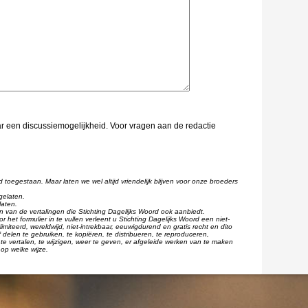
aar een discussiemogelijkheid. Voor vragen aan de redactie
d toegestaan. Maar laten we wel altijd vriendelijk blijven voor onze broeders
gelaten.
laten.
één van de vertalingen die Stichting Dagelijks Woord ook aanbiedt.
r het formulier in te vullen verleent u Stichting Dagelijks Woord een niet-
imiteerd, wereldwijd, niet-intrekbaar, eeuwigdurend en gratis recht en dito
 delen te gebruiken, te kopiëren, te distribueren, te reproduceren,
te vertalen, te wijzigen, weer te geven, er afgeleide werken van te maken
op welke wijze.