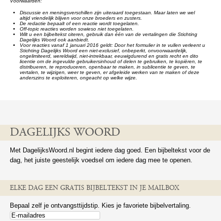
Voorwaarden:
Discussie en meningsverschillen zijn uiteraard toegestaan. Maar laten we wel
altijd vriendelijk blijven voor onze broeders en zusters.
De redactie bepaalt of een reactie wordt toegelaten.
Off-topic reacties worden sowieso niet toegelaten.
Wilt u een bijbeltekst citeren, gebruik dan één van de vertalingen die Stichting
Dagelijks Woord ook aanbiedt.
Voor reacties vanaf 1 januari 2016 geldt: Door het formulier in te vullen verleent u
Stichting Dagelijks Woord een niet-exclusief, onbeperkt, onvoorwaardelijk,
ongelimiteerd, wereldwijd, niet-intrekbaar, eeuwigdurend en gratis recht en dito
licentie om de ingevulde gebruikersinhoud of delen te gebruiken, te kopiëren, te
distribueren, te reproduceren, openbaar te maken, in sublicentie te geven, te
vertalen, te wijzigen, weer te geven, er afgeleide werken van te maken of deze
anderszins te exploiteren, ongeacht op welke wijze.
DAGELIJKS WOORD
Met DagelijksWoord.nl begint iedere dag goed. Een bijbeltekst voor de
dag, het juiste geestelijk voedsel om iedere dag mee te openen.
ELKE DAG EEN GRATIS BIJBELTEKST IN JE MAILBOX
Bepaal zelf je ontvangsttijdstip. Kies je favoriete bijbelvertaling.